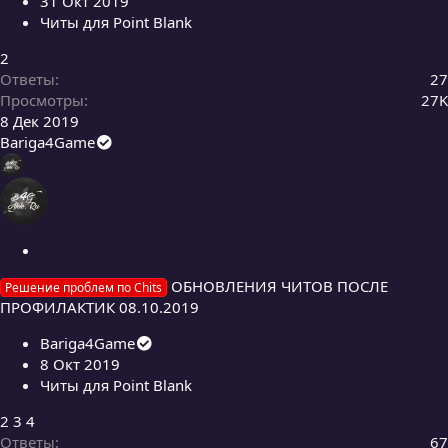
31 Окт 2019
а
Читы для Point Blank
2
Ответы
27
Просмотры
27K
8 Дек 2019
Bariga4Game
З
а
ОБНОВЛЕНИЯ ЧИТОВ ПОСЛЕ
Решение проблем по Chits
к
ПРОФИЛАКТИК 08.10.2019
р
ы
Bariga4Game
т
8 Окт 2019
а
Читы для Point Blank
2
3
4
Ответы
67