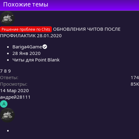
Похожие темы
ОБНОВЛЕНИЯ ЧИТОВ ПОСЛЕ
Решение проблем по Chits
ПРОФИЛАКТИК 28.01.2020
Bariga4Game
28 Янв 2020
Читы для Point Blank
7
8
9
Ответы
174
Просмотры
85K
14 Мар 2020
андрей28111
А
З
а