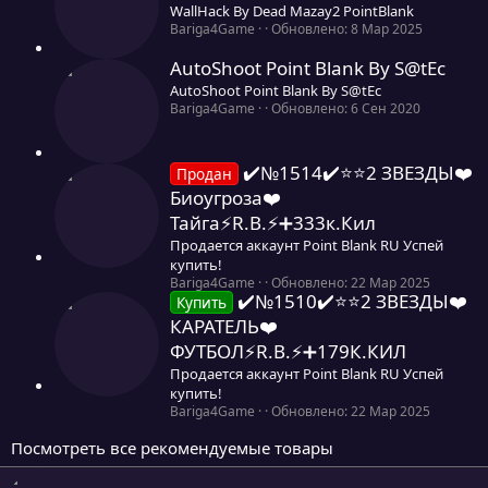
WallHack By Dead Mazay2 PointBlank
в
ё
0
Bariga4Game
Обновлено:
8 Мар 2025
з
,
д
0
AutoShoot Point Blank By S@tEc
0
AutoShoot Point Blank By S@tEc
з
0
Bariga4Game
Обновлено:
6 Сен 2020
в
,
ё
0
з
0
д
✔️№1514✔️⭐️⭐️2 ЗВЕЗДЫ❤️
Продан
з
Биоугроза❤️
в
ё
Тайга⚡R.B.⚡➕333к.Кил
з
Продается аккаунт Point Blank RU Успей
д
купить!
0
Bariga4Game
Обновлено:
22 Мар 2025
✔️№1510✔️⭐️⭐️2 ЗВЕЗДЫ❤️
,
Купить
0
КАРАТЕЛЬ❤️
0
ФУТБОЛ⚡R.B.⚡➕179К.КИЛ
з
в
Продается аккаунт Point Blank RU Успей
ё
купить!
з
0
Bariga4Game
Обновлено:
22 Мар 2025
д
,
0
Посмотреть все рекомендуемые товары
0
з