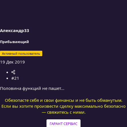
в
ё
з
д
Александр33
Прибывающий
Активный пользователь
19 Дек 2019
#21
Половина функций не пашет...
Обезопасте себя и свои финансы и не быть обманутым.
Если вы хотите произвести сделку максимально безопасно
— свяжитесь с ними.
ГАРАНТ СЕРВИС