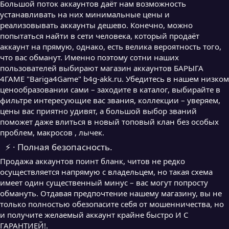
Большой поток аккаунтов даёт нам возможность
устанавливать на них минимальные цены и
реализовывать аккаунты дешево. Конечно, можно
попытаться найти в сети человека, который продаёт
аккаунт на прямую, однако, есть велика вероятность того,
что вас обманут. Именно поэтому сотни наших
пользователей выбирают магазин аккаунтов БАРЫГА
4ГАМЕ "Bariga4Game" b4g-akk.ru. Убедитесь в нашем низком
ценообразовании сами – заходите в каталог, выбирайте в
фильтре интересующие вас звания, коллекции – уверяем,
цены вас приятно удивят, а большой выбор званий
поможет даже влиться в новый топовый клан без особых
проблем, макросов , лычек.
⚡ · Полная безопасность.
Продажа аккаунтов поинт бланк, читов не редко
осуществляется напрямую с владельцем, но такая схема
имеет один существенный минус – вас могут попросту
обмануть. Отдавая предпочтение нашему магазину, вы не
только полностью обезопасите себя от мошенничества, но
и получите желаемый аккаунт крайне быстро И С
ГАРАНТИЕЙ!.