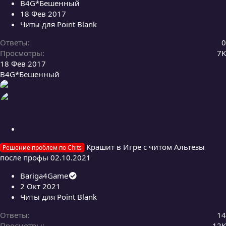
B4G*Бешенный
18 Фев 2017
Читы для Point Blank
Ответы
0
Просмотры
7K
18 Фев 2017
B4G*Бешенный
З
а
Крашит в Игре с читом Альтезы
Решение проблем по Chits
к
после профы 02.10.2021
р
е
Bariga4Game
п
2 Окт 2021
л
Читы для Point Blank
е
н
Ответы
14
о
Просмотры
12K