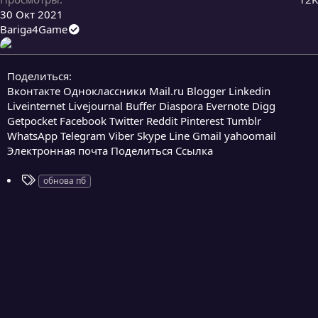
30 Окт 2021
Bariga4Game
Поделиться:
Вконтакте
Одноклассники
Mail.ru
Blogger
Linkedin
Liveinternet
Livejournal
Buffer
Diaspora
Evernote
Digg
Getpocket
Facebook
Twitter
Reddit
Pinterest
Tumblr
WhatsApp
Telegram
Viber
Skype
Line
Gmail
yahoomail
Электронная почта
Поделиться
Ссылка
Т
обнова пб
е
г
и