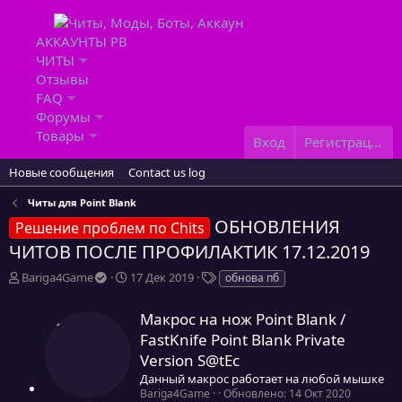
АККАУНТЫ PB
ЧИТЫ
Отзывы
FAQ
Форумы
Товары
Вход
Регистрация
Новые сообщения
Contact us log
Читы для Point Blank
ОБНОВЛЕНИЯ
Решение проблем по Chits
ЧИТОВ ПОСЛЕ ПРОФИЛАКТИК 17.12.2019
А
Д
Т
Bariga4Game
17 Дек 2019
обнова пб
в
а
е
т
т
г
Макрос на нож Point Blank /
о
а
и
FastKnife Point Blank Private
р
н
т
а
Version S@tEc
е
ч
Данный макрос работает на любой мышке
м
а
0
Bariga4Game
Обновлено:
14 Окт 2020