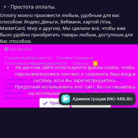
⚡ · Простота оплаты.
Оплату можно произвести любым, удобным для вас
способом: Яндекс.Деньги, Вебмани, картой (Visa,
MasterCard, Мир и другие). Мы сделали всё, чтобы вам
было удобно приобретать товары любым, доступным для
Вас способом.
Russian (RU)
Подписаться на новости
Условия и правила
Политика конфиденциальности
Помощь
R
На данном сайте используются файлы cookie, чтобы
S
S
персонализировать контент и сохранить Ваш вход в
В любой игре с любым читом возможно получить блокировку аккаунта.
систему, если Вы зарегистрируетесь.
Играйте максимально аккуратно.
Продолжая использовать этот сайт, Вы соглашаетесь
© 2011 - 2026 b4g-akk.ru - Копирование и распространение материала
на использование наших файлов cookie.
запрещено.
Для жалоб: написать
Администратор
Администрация B4G-AKK.RU
Принять
Узнать больше…