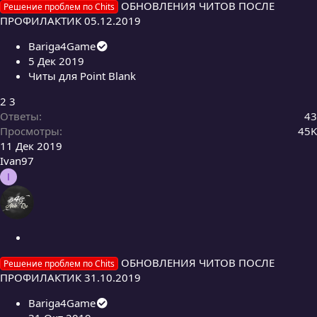
ОБНОВЛЕНИЯ ЧИТОВ ПОСЛЕ
Решение проблем по Chits
к
ПРОФИЛАКТИК 05.12.2019
р
ы
Bariga4Game
т
5 Дек 2019
а
Читы для Point Blank
2
3
Ответы
43
Просмотры
45K
11 Дек 2019
Ivan97
I
З
а
ОБНОВЛЕНИЯ ЧИТОВ ПОСЛЕ
Решение проблем по Chits
к
ПРОФИЛАКТИК 31.10.2019
р
ы
Bariga4Game
т