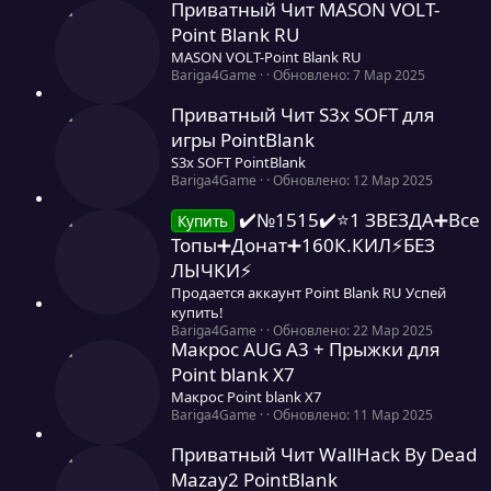
ы
л
Приватный Чит MASON VOLT-
,
а
0
Point Blank RU
0
MASON VOLT-Point Blank RU
з
0
Bariga4Game
Обновлено:
7 Мар 2025
в
,
ё
0
Приватный Чит S3x SOFT для
з
0
д
игры PointBlank
з
S3x SOFT PointBlank
в
ё
0
Bariga4Game
Обновлено:
12 Мар 2025
з
,
д
0
✔️№1515✔️⭐️1 ЗВЕЗДА➕Все
Купить
0
Топы➕Донат➕160К.КИЛ⚡БЕЗ
з
ЛЫЧКИ⚡
в
ё
Продается аккаунт Point Blank RU Успей
з
купить!
д
0
Bariga4Game
Обновлено:
22 Мар 2025
Макрос AUG A3 + Прыжки для
,
0
Point blank Х7
0
Макрос Point blank Х7
з
0
Bariga4Game
Обновлено:
11 Мар 2025
в
,
ё
0
Приватный Чит WallHack By Dead
з
0
д
Mazay2 PointBlank
з