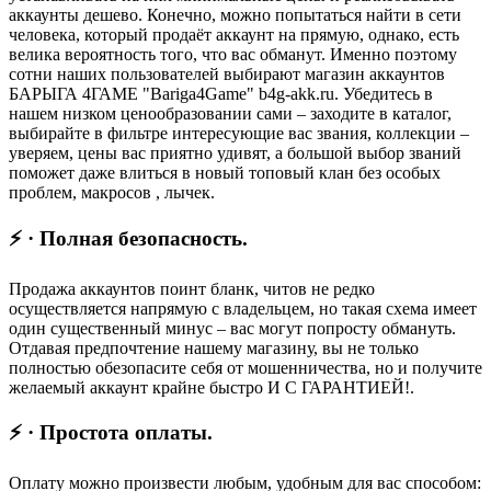
аккаунты дешево. Конечно, можно попытаться найти в сети
человека, который продаёт аккаунт на прямую, однако, есть
велика вероятность того, что вас обманут. Именно поэтому
сотни наших пользователей выбирают магазин аккаунтов
БАРЫГА 4ГАМЕ "Bariga4Game" b4g-akk.ru. Убедитесь в
нашем низком ценообразовании сами – заходите в каталог,
выбирайте в фильтре интересующие вас звания, коллекции –
уверяем, цены вас приятно удивят, а большой выбор званий
поможет даже влиться в новый топовый клан без особых
проблем, макросов , лычек.
⚡ · Полная безопасность.
Продажа аккаунтов поинт бланк, читов не редко
осуществляется напрямую с владельцем, но такая схема имеет
один существенный минус – вас могут попросту обмануть.
Отдавая предпочтение нашему магазину, вы не только
полностью обезопасите себя от мошенничества, но и получите
желаемый аккаунт крайне быстро И С ГАРАНТИЕЙ!.
⚡ · Простота оплаты.
Оплату можно произвести любым, удобным для вас способом: