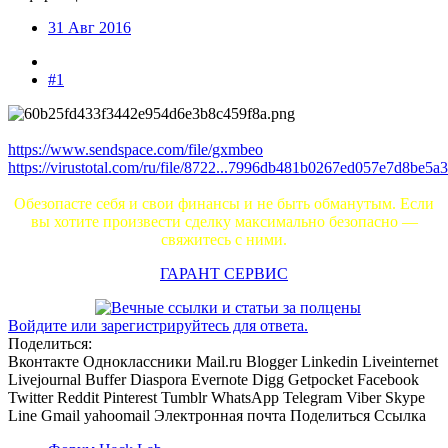
31 Авг 2016
#1
https://www.sendspace.com/file/gxmbeo
https://virustotal.com/ru/file/8722...7996db481b0267ed057e7d8be5a3
Обезопасте себя и свои финансы и не быть обманутым. Если
вы хотите произвести сделку максимально безопасно —
свяжитесь с ними.
ГАРАНТ СЕРВИС
Войдите или зарегистрируйтесь для ответа.
Поделиться:
Вконтакте
Одноклассники
Mail.ru
Blogger
Linkedin
Liveinternet
Livejournal
Buffer
Diaspora
Evernote
Digg
Getpocket
Facebook
Twitter
Reddit
Pinterest
Tumblr
WhatsApp
Telegram
Viber
Skype
Line
Gmail
yahoomail
Электронная почта
Поделиться
Ссылка