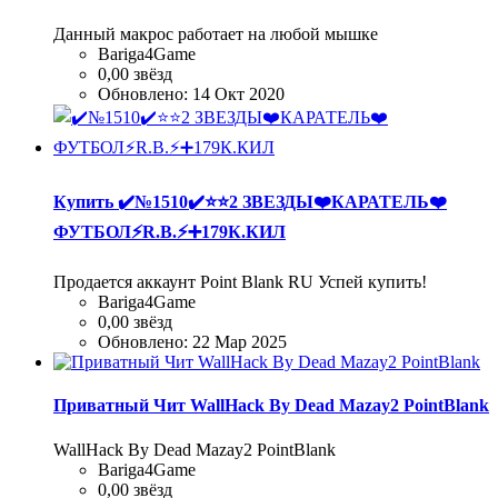
Данный макрос работает на любой мышке
Bariga4Game
0,00 звёзд
Обновлено:
14 Окт 2020
Купить
✔️№1510✔️⭐️⭐️2 ЗВЕЗДЫ❤️КАРАТЕЛЬ❤️
ФУТБОЛ⚡R.B.⚡➕179К.КИЛ
Продается аккаунт Point Blank RU Успей купить!
Bariga4Game
0,00 звёзд
Обновлено:
22 Мар 2025
Приватный Чит WallHack By Dead Mazay2 PointBlank
WallHack By Dead Mazay2 PointBlank
Bariga4Game
0,00 звёзд