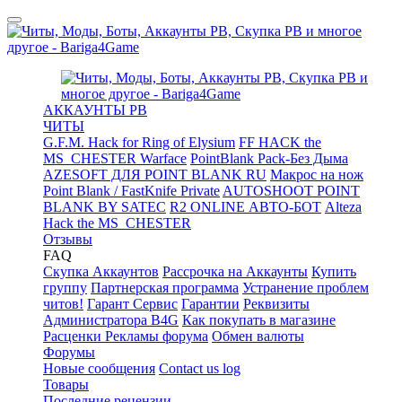
АККАУНТЫ PB
ЧИТЫ
G.F.M. Hack for Ring of Elysium
FF HACK the
MS_CHESTER Warface
PointBlank Pack-Без Дыма
AZESOFT ДЛЯ POINT BLANK RU
Макрос на нож
Point Blank / FastKnife Private
AUTOSHOOT POINT
BLANK BY SATEC
R2 ONLINE АВТО-БОТ
Alteza
Hack the MS_CHESTER
Отзывы
FAQ
Скупка Аккаунтов
Рассрочка на Аккаунты
Купить
группу
Партнерская программа
Устранение проблем
читов!
Гарант Сервис
Гарантии
Реквизиты
Администратора B4G
Как покупать в магазине
Расценки Рекламы форума
Обмен валюты
Форумы
Новые сообщения
Contact us log
Товары
Последние рецензии