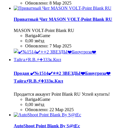
Обновлено:
8 Мар 2025
Приватный Чит MASON VOLT-Point Blank RU
MASON VOLT-Point Blank RU
Bariga4Game
0,00 звёзд
Обновлено:
7 Мар 2025
Продан
✔️№1514✔️⭐️⭐️2 ЗВЕЗДЫ❤️Биоугроза❤️
Тайга⚡R.B.⚡➕333к.Кил
Продается аккаунт Point Blank RU Успей купить!
Bariga4Game
0,00 звёзд
Обновлено:
22 Мар 2025
AutoShoot Point Blank By S@tEc