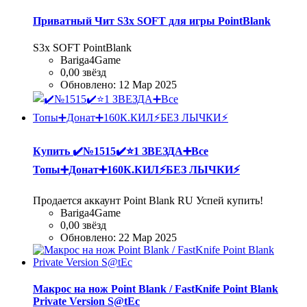
Приватный Чит S3x SOFT для игры PointBlank
S3x SOFT PointBlank
Bariga4Game
0,00 звёзд
Обновлено:
12 Мар 2025
Купить
✔️№1515✔️⭐️1 ЗВЕЗДА➕Все
Топы➕Донат➕160К.КИЛ⚡БЕЗ ЛЫЧКИ⚡
Продается аккаунт Point Blank RU Успей купить!
Bariga4Game
0,00 звёзд
Обновлено:
22 Мар 2025
Макрос на нож Point Blank / FastKnife Point Blank
Private Version S@tEc