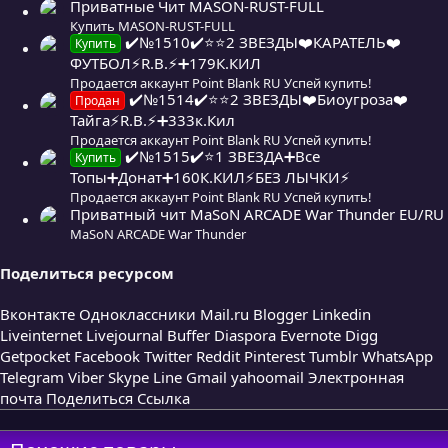
в
Приватные Чит MASON-RUST-FULL
ё
Купить MASON-RUST-FULL
✔️№1510✔️⭐️⭐️2 ЗВЕЗДЫ❤️КАРАТЕЛЬ❤️
з
Купить
ФУТБОЛ⚡R.B.⚡➕179К.КИЛ
д
Продается аккаунт Point Blank RU Успей купить!
✔️№1514✔️⭐️⭐️2 ЗВЕЗДЫ❤️Биоугроза❤️
Продан
Тайга⚡R.B.⚡➕333к.Кил
Продается аккаунт Point Blank RU Успей купить!
✔️№1515✔️⭐️1 ЗВЕЗДА➕Все
Купить
Топы➕Донат➕160К.КИЛ⚡БЕЗ ЛЫЧКИ⚡
Продается аккаунт Point Blank RU Успей купить!
Приватный чит MaSoN ARCADE War Thunder EU/RU
MaSoN ARCADE War Thunder
Поделиться ресурсом
Вконтакте
Одноклассники
Mail.ru
Blogger
Linkedin
Liveinternet
Livejournal
Buffer
Diaspora
Evernote
Digg
Getpocket
Facebook
Twitter
Reddit
Pinterest
Tumblr
WhatsApp
Telegram
Viber
Skype
Line
Gmail
yahoomail
Электронная
почта
Поделиться
Ссылка