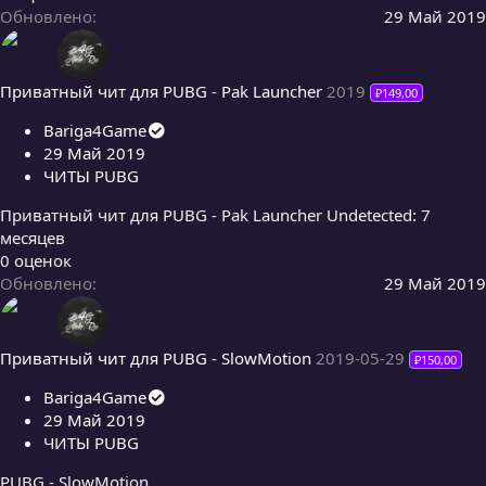
,
Обновлено
29 Май 2019
0
0
з
Приватный чит для PUBG - Pak Launcher
2019
₽149,00
в
ё
Bariga4Game
з
29 Май 2019
д
ЧИТЫ PUBG
Приватный чит для PUBG - Pak Launcher Undetected: 7
месяцев
0
0 оценок
,
Обновлено
29 Май 2019
0
0
з
Приватный чит для PUBG - SlowMotion
2019-05-29
₽150,00
в
ё
Bariga4Game
з
29 Май 2019
д
ЧИТЫ PUBG
PUBG - SlowMotion