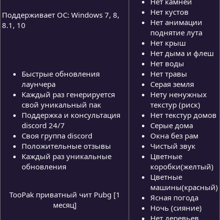
Нет камней
Нет кустов
Поддерживает ОС: Windows 7, 8,
Нет анимации
8.1, 10
поднятие лута
Нет крыш
Нет дыма и флеш
Нет воды
Быстрые обновления
Нет травы
лаунчера
Серая земля
Каждый раз генерируется
Нету ненужных
свой уникальный пак
текстур (риск)
Поддержка и консультация
Нет текстур домов
discord 24/7
Серые дома
Своя группа discord
Окна без рам
Положительные отзывы
Чистый звук
Каждый раз уникальные
Цветные
обновления
коробки(желтый)
Цветные
машины(красный)
TooPak приватный чит Pubg [1
Ясная погода
месяц]
Ночь (сияние)
Нет деревьев