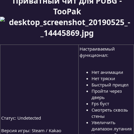
Приватный чит для PUBG -
з
д
TooPak
а
н
и
я
Настраиваемый
функционал:
Нет анимации
Нет тряски
Быстрый прицел
Пройти через
дверь
Fps буст
Смотреть сквозь
стены
Статус: Undetected
Увеличить
диапазон лутания
Версия игры: Steam / Kakao