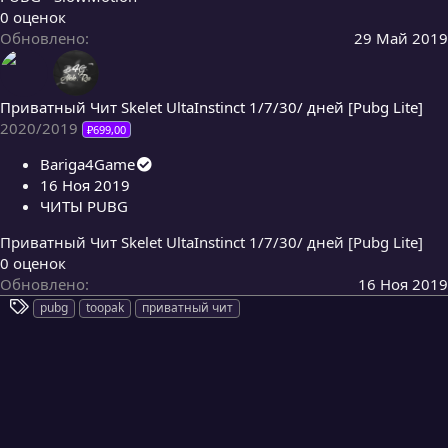
0
0 оценок
,
Обновлено
29 Май 2019
0
0
з
Приватный Чит Skelet UltaInstinct 1/7/30/ дней [Pubg Lite]
в
2020/2019
₽699,00
ё
з
Bariga4Game
д
16 Ноя 2019
ЧИТЫ PUBG
Приватный Чит Skelet UltaInstinct 1/7/30/ дней [Pubg Lite]
0
0 оценок
,
Обновлено
16 Ноя 2019
0
Т
pubg
toopak
приватный чит
0
е
з
г
в
и
ё
з
д