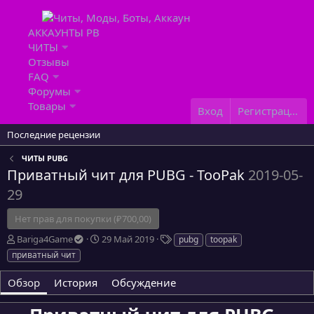
АККАУНТЫ PB
ЧИТЫ
Отзывы
FAQ
Форумы
Товары
Вход
Регистрация
Последние рецензии
ЧИТЫ PUBG
Приватный чит для PUBG - TooPak
2019-05-
29
Нет прав для покупки (₽700,00)
А
Д
Т
Bariga4Game
29 Май 2019
pubg
toopak
в
а
е
приватный чит
т
т
г
о
а
и
Обзор
История
Обсуждение
р
с
о