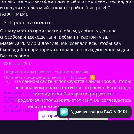
только полностью обезопасите себя от мошенничества, но
и получите желаемый аккаунт крайне быстро И С
ГАРАНТИЕЙ!.
⚡ · Простота оплаты.
Оплату можно произвести любым, удобным для вас
способом: Яндекс.Деньги, Вебмани, картой (Visa,
MasterCard, Мир и другие). Мы сделали всё, чтобы вам
было удобно приобретать товары любым, доступным для
Вас способом.
Russian (RU)
Подписаться на новости
Условия и правила
Политика конфиденциальности
Помощь
R
На данном сайте используются файлы cookie, чтобы
S
S
персонализировать контент и сохранить Ваш вход в
В любой игре с любым читом возможно получить блокировку аккаунта.
систему, если Вы зарегистрируетесь.
Играйте максимально аккуратно.
Продолжая использовать этот сайт, Вы соглашаетесь
© 2011 - 2026 b4g-akk.ru - Копирование и распространение материала
на использование наших файлов cookie.
запрещено.
Для жалоб: написать
Администратор
Администрация B4G-AKK.RU
Принять
Узнать больше…