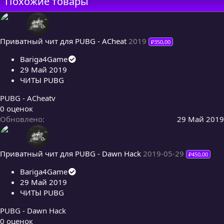
Похожие товары
Приватный чит для PUBG - ACheat
2019
₽350,00
Bariga4Game
29 Май 2019
ЧИТЫ PUBG
PUBG - ACheatv
0
0 оценок
,
Обновлено
29 Май 2019
0
0
з
Приватный чит для PUBG - Dawn Hack
2019-05-29
₽450,00
в
ё
Bariga4Game
з
29 Май 2019
д
ЧИТЫ PUBG
PUBG - Dawn Hack
0
0 оценок