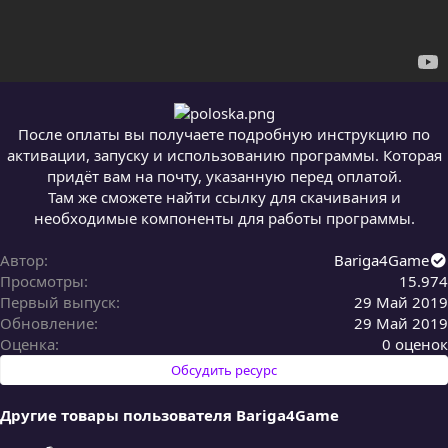
После оплаты вы получаете подробную инструкцию по
активации, запуску и использованию программы. Которая
придёт вам на почту, указанную перед оплатой.
Там же сможете найти ссылку для скачивания и
необходимые компоненты для работы программы.
Автор
Bariga4Game
Просмотры
15.974
Первый выпуск
29 Май 2019
Обновление
29 Май 2019
0
Оценка
0 оценок
,
Обсудить ресурс
0
0
Другие товары пользователя Bariga4Game
з