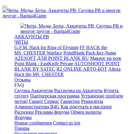
АККАУНТЫ PB
ЧИТЫ
G.F.M. Hack for Ring of Elysium
FF HACK the
MS_CHESTER Warface
PointBlank Pack-Без Дыма
AZESOFT ДЛЯ POINT BLANK RU
Макрос на нож
Point Blank / FastKnife Private
AUTOSHOOT POINT
BLANK BY SATEC
R2 ONLINE АВТО-БОТ
Alteza
Hack the MS_CHESTER
Отзывы
FAQ
Скупка Аккаунтов
Рассрочка на Аккаунты
Купить
группу
Партнерская программа
Устранение проблем
читов!
Гарант Сервис
Гарантии
Реквизиты
Администратора B4G
Как покупать в магазине
Расценки Рекламы форума
Обмен валюты
Форумы
Новые сообщения
Contact us log
Товары
Последние рецензии