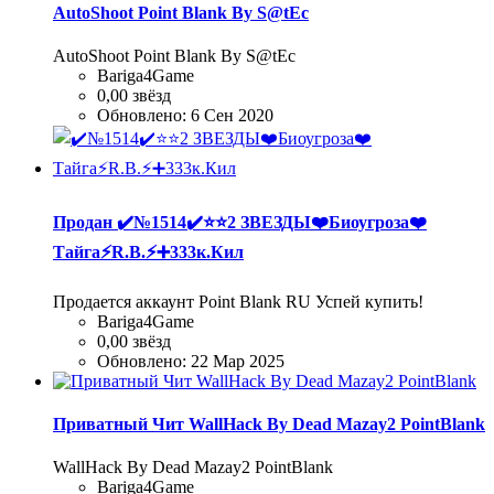
AutoShoot Point Blank By S@tEc
AutoShoot Point Blank By S@tEc
Bariga4Game
0,00 звёзд
Обновлено:
6 Сен 2020
Продан
✔️№1514✔️⭐️⭐️2 ЗВЕЗДЫ❤️Биоугроза❤️
Тайга⚡R.B.⚡➕333к.Кил
Продается аккаунт Point Blank RU Успей купить!
Bariga4Game
0,00 звёзд
Обновлено:
22 Мар 2025
Приватный Чит WallHack By Dead Mazay2 PointBlank
WallHack By Dead Mazay2 PointBlank
Bariga4Game