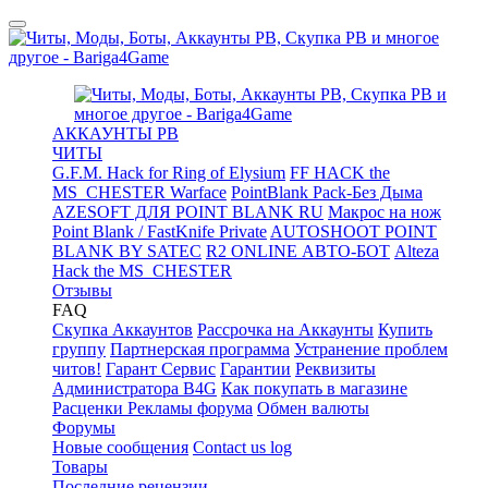
АККАУНТЫ PB
ЧИТЫ
G.F.M. Hack for Ring of Elysium
FF HACK the
MS_CHESTER Warface
PointBlank Pack-Без Дыма
AZESOFT ДЛЯ POINT BLANK RU
Макрос на нож
Point Blank / FastKnife Private
AUTOSHOOT POINT
BLANK BY SATEC
R2 ONLINE АВТО-БОТ
Alteza
Hack the MS_CHESTER
Отзывы
FAQ
Скупка Аккаунтов
Рассрочка на Аккаунты
Купить
группу
Партнерская программа
Устранение проблем
читов!
Гарант Сервис
Гарантии
Реквизиты
Администратора B4G
Как покупать в магазине
Расценки Рекламы форума
Обмен валюты
Форумы
Новые сообщения
Contact us log
Товары
Последние рецензии