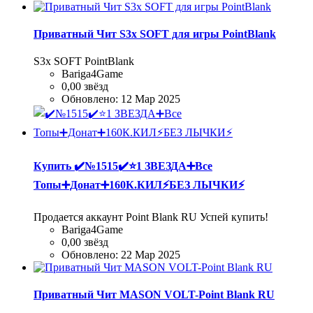
Приватный Чит S3x SOFT для игры PointBlank
S3x SOFT PointBlank
Bariga4Game
0,00 звёзд
Обновлено:
12 Мар 2025
Купить
✔️№1515✔️⭐️1 ЗВЕЗДА➕Все
Топы➕Донат➕160К.КИЛ⚡БЕЗ ЛЫЧКИ⚡
Продается аккаунт Point Blank RU Успей купить!
Bariga4Game
0,00 звёзд
Обновлено:
22 Мар 2025
Приватный Чит MASON VOLT-Point Blank RU