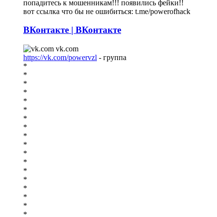
попадитесь к мошенникам!!! появились фейки!!
вот ссылка что бы не ошибиться: t.me/powerofhack
ВКонтакте | ВКонтакте
vk.com
https://vk.com/powervzl
- группа
*
*
*
*
*
*
*
*
*
*
*
*
*
*
*
*
*
*