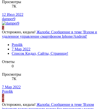
Просмотры
7K
12 Июл 2022
damper9
P
Осторожно, кидала!
Жалоба: Сообщение в теме 'Взлом и
удаленное управление смартфоном Iphone/Android'
Pon4ik
7 Мар 2022
Список Кидал, Сайты, Странице!
Ответы
0
Просмотры
7K
7 Мар 2022
Pon4ik
P
P
Осторожно, кидала!
Жалоба: Сообщение в теме 'Взлом
instagram,взлом вконтакте,взлом без предоплаты,взлом