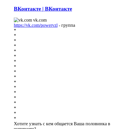
ВКонтакте | ВКонтакте
vk.com
https://vk.com/powervzl
- группа
*
*
*
*
*
*
*
*
*
*
*
*
*
*
*
*
*
*
Хотите узнать с кем общается Ваша половинка в
интернете?