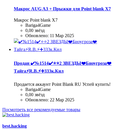
Макрос AUG A3 + Прыжки для Point blank Х7
Макрос Point blank Х7
Bariga4Game
0,00 звёзд
Обновлено:
11 Мар 2025
Продан
✔️№1514✔️⭐️⭐️2 ЗВЕЗДЫ❤️Биоугроза❤️
Тайга⚡R.B.⚡➕333к.Кил
Продается аккаунт Point Blank RU Успей купить!
Bariga4Game
0,00 звёзд
Обновлено:
22 Мар 2025
Посмотреть все рекомендуемые товары
best.hacking