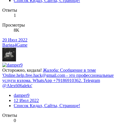
Список Кидал, Сайты, Странице!
Ответы
1
Просмотры
8K
20 Июл 2022
Bariga4Game
Осторожно, кидала!
Жалоба: Сообщение в теме
'Online.help.free.hack@gmail.com - это профессиональные
услуги взлома. WhatsApp +79186910362. Telegram
@Alex606aleks'
damper9
12 Июл 2022
Список Кидал, Сайты, Странице!
Ответы
0