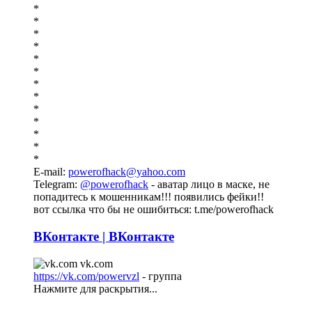
*
*
*
*
*
*
*
*
*
*
*
*
*
E-mail:
powerofhack@yahoo.com
Telegram:
@powerofhack
- аватар лицо в маске, не
попадитесь к мошенникам!!! появились фейки!!
вот ссылка что бы не ошибиться: t.me/powerofhack
ВКонтакте | ВКонтакте
vk.com
https://vk.com/powervzl
- группа
Нажмите для раскрытия...