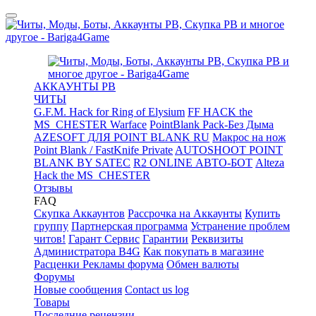
АККАУНТЫ PB
ЧИТЫ
G.F.M. Hack for Ring of Elysium
FF HACK the
MS_CHESTER Warface
PointBlank Pack-Без Дыма
AZESOFT ДЛЯ POINT BLANK RU
Макрос на нож
Point Blank / FastKnife Private
AUTOSHOOT POINT
BLANK BY SATEC
R2 ONLINE АВТО-БОТ
Alteza
Hack the MS_CHESTER
Отзывы
FAQ
Скупка Аккаунтов
Рассрочка на Аккаунты
Купить
группу
Партнерская программа
Устранение проблем
читов!
Гарант Сервис
Гарантии
Реквизиты
Администратора B4G
Как покупать в магазине
Расценки Рекламы форума
Обмен валюты
Форумы
Новые сообщения
Contact us log
Товары
Последние рецензии