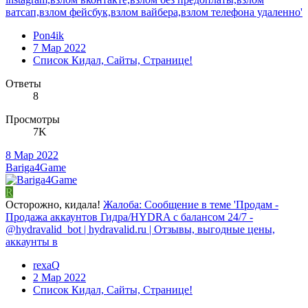
ватсап,взлом фейсбук,взлом вайбера,взлом телефона удаленно'
Pon4ik
7 Мар 2022
Список Кидал, Сайты, Странице!
Ответы
8
Просмотры
7K
8 Мар 2022
Bariga4Game
R
Осторожно, кидала!
Жалоба: Сообщение в теме 'Продам -
Продажа аккаунтов Гидра/HYDRA с балансом 24/7 -
@hydravalid_bot | hydravalid.ru | Отзывы, выгодные цены,
аккаунты в
rexaQ
2 Мар 2022
Список Кидал, Сайты, Странице!