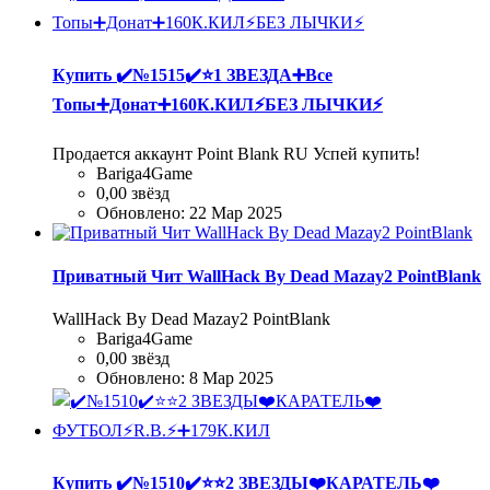
Купить
✔️№1515✔️⭐️1 ЗВЕЗДА➕Все
Топы➕Донат➕160К.КИЛ⚡БЕЗ ЛЫЧКИ⚡
Продается аккаунт Point Blank RU Успей купить!
Bariga4Game
0,00 звёзд
Обновлено:
22 Мар 2025
Приватный Чит WallHack By Dead Mazay2 PointBlank
WallHack By Dead Mazay2 PointBlank
Bariga4Game
0,00 звёзд
Обновлено:
8 Мар 2025
Купить
✔️№1510✔️⭐️⭐️2 ЗВЕЗДЫ❤️КАРАТЕЛЬ❤️