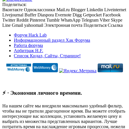
Поделиться:
Вконтакте
Одноклассники
Mail.ru
Blogger
Linkedin
Liveinternet
Livejournal
Buffer
Diaspora
Evernote
Digg
Getpocket
Facebook
Twitter
Reddit
Pinterest
Tumblr
WhatsApp
Telegram
Viber
Skype
Line
Gmail
yahoomail
Электронная почта
Поделиться
Ссылка
Форум Hack Lab
Информационный раздел Хак Форума
Работа форума
Арбитраж H.F.
Список Кидал, Сайты, Странице!
⚡ · Экономия личного времени.
На нашем сайте мы внедрили максимально удобный фильтр,
чтобы вы не тратили драгоценное время. Вы можете отобрать
интересующие вас коллекции, установить желаемую цену и
выбрать из множества представленных вариантов. Лучше
потратить время на наслаждение игровым процессом, нежели