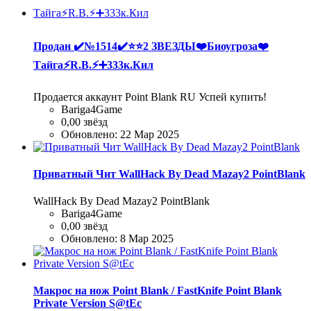
Продан
✔️№1514✔️⭐️⭐️2 ЗВЕЗДЫ❤️Биоугроза❤️
Тайга⚡R.B.⚡➕333к.Кил
Продается аккаунт Point Blank RU Успей купить!
Bariga4Game
0,00 звёзд
Обновлено:
22 Мар 2025
Приватный Чит WallHack By Dead Mazay2 PointBlank
WallHack By Dead Mazay2 PointBlank
Bariga4Game
0,00 звёзд
Обновлено:
8 Мар 2025
Макрос на нож Point Blank / FastKnife Point Blank
Private Version S@tEc