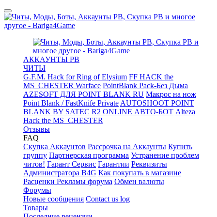
АККАУНТЫ PB
ЧИТЫ
G.F.M. Hack for Ring of Elysium
FF HACK the
MS_CHESTER Warface
PointBlank Pack-Без Дыма
AZESOFT ДЛЯ POINT BLANK RU
Макрос на нож
Point Blank / FastKnife Private
AUTOSHOOT POINT
BLANK BY SATEC
R2 ONLINE АВТО-БОТ
Alteza
Hack the MS_CHESTER
Отзывы
FAQ
Скупка Аккаунтов
Рассрочка на Аккаунты
Купить
группу
Партнерская программа
Устранение проблем
читов!
Гарант Сервис
Гарантии
Реквизиты
Администратора B4G
Как покупать в магазине
Расценки Рекламы форума
Обмен валюты
Форумы
Новые сообщения
Contact us log
Товары
Последние рецензии