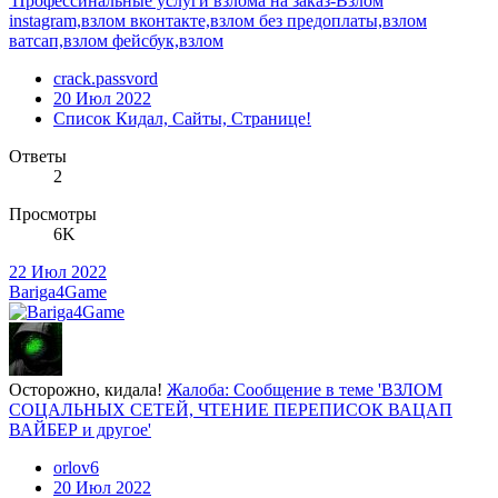
'Профессинальные услуги взлома на заказ-Взлом
instagram,взлом вконтакте,взлом без предоплаты,взлом
ватсап,взлом фейсбук,взлом
crack.passvord
20 Июл 2022
Список Кидал, Сайты, Странице!
Ответы
2
Просмотры
6K
22 Июл 2022
Bariga4Game
Осторожно, кидала!
Жалоба: Сообщение в теме 'ВЗЛОМ
СОЦАЛЬНЫХ СЕТЕЙ, ЧТЕНИЕ ПЕРЕПИСОК ВАЦАП
ВАЙБЕР и другое'
orlov6
20 Июл 2022