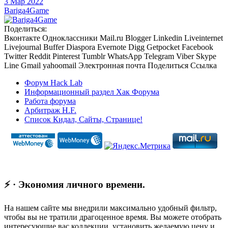
3 Мар 2022
Bariga4Game
Поделиться:
Вконтакте
Одноклассники
Mail.ru
Blogger
Linkedin
Liveinternet
Livejournal
Buffer
Diaspora
Evernote
Digg
Getpocket
Facebook
Twitter
Reddit
Pinterest
Tumblr
WhatsApp
Telegram
Viber
Skype
Line
Gmail
yahoomail
Электронная почта
Поделиться
Ссылка
Форум Hack Lab
Информационный раздел Хак Форума
Работа форума
Арбитраж H.F.
Список Кидал, Сайты, Странице!
⚡ · Экономия личного времени.
На нашем сайте мы внедрили максимально удобный фильтр,
чтобы вы не тратили драгоценное время. Вы можете отобрать
интересующие вас коллекции, установить желаемую цену и