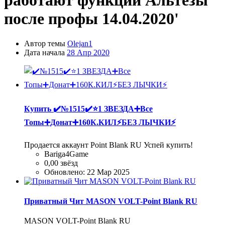
работают функции Альтезы
после профы 14.04.2020'
Автор темы
Olejan1
Дата начала
28 Апр 2020
Купить
✔️№1515✔️⭐️1 ЗВЕЗДА➕Все
Топы➕Донат➕160К.КИЛ⚡БЕЗ ЛЫЧКИ⚡
Продается аккаунт Point Blank RU Успей купить!
Bariga4Game
0,00 звёзд
Обновлено:
22 Мар 2025
Приватный Чит MASON VOLT-Point Blank RU
MASON VOLT-Point Blank RU