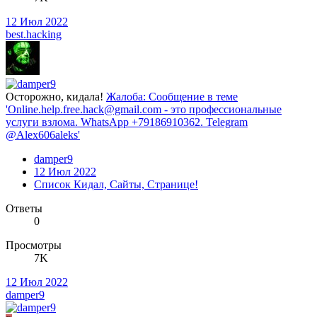
12 Июл 2022
best.hacking
Осторожно, кидала!
Жалоба: Сообщение в теме
'Online.help.free.hack@gmail.com - это профессиональные
услуги взлома. WhatsApp +79186910362. Telegram
@Alex606aleks'
damper9
12 Июл 2022
Список Кидал, Сайты, Странице!
Ответы
0
Просмотры
7K
12 Июл 2022
damper9