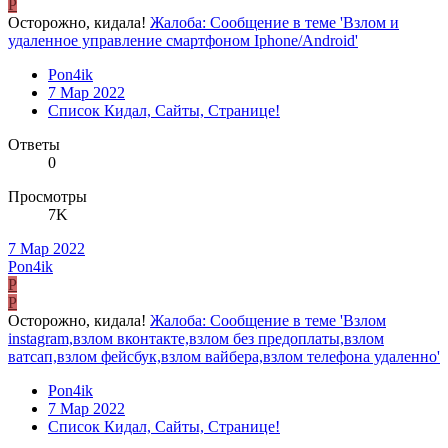
P
Осторожно, кидала!
Жалоба: Сообщение в теме 'Взлом и
удаленное управление смартфоном Iphone/Android'
Pon4ik
7 Мар 2022
Список Кидал, Сайты, Странице!
Ответы
0
Просмотры
7K
7 Мар 2022
Pon4ik
P
P
Осторожно, кидала!
Жалоба: Сообщение в теме 'Взлом
instagram,взлом вконтакте,взлом без предоплаты,взлом
ватсап,взлом фейсбук,взлом вайбера,взлом телефона удаленно'
Pon4ik
7 Мар 2022
Список Кидал, Сайты, Странице!