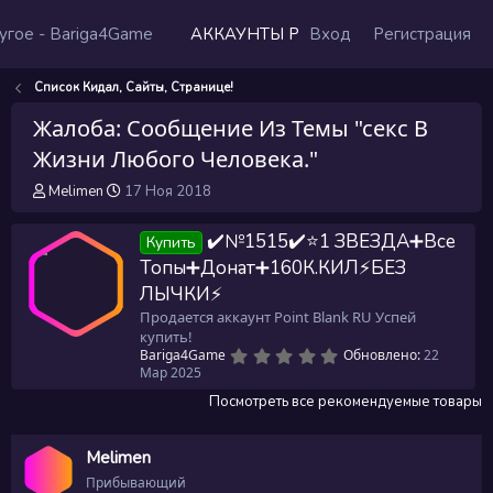
АККАУНТЫ PB
Вход
ЧИТЫ
Регистрация
Отзывы
Список Кидал, Сайты, Странице!
Жалоба: Сообщение Из Темы "секс В
Жизни Любого Человека."
А
Д
Melimen
17 Ноя 2018
в
а
т
т
✔️№1515✔️⭐️1 ЗВЕЗДА➕Все
Купить
о
а
Топы➕Донат➕160К.КИЛ⚡БЕЗ
р
н
т
а
ЛЫЧКИ⚡
е
ч
Продается аккаунт Point Blank RU Успей
м
а
купить!
ы
л
0
Bariga4Game
Обновлено:
22
а
,
Мар 2025
0
0
Посмотреть все рекомендуемые товары
з
в
ё
Melimen
з
д
Прибывающий