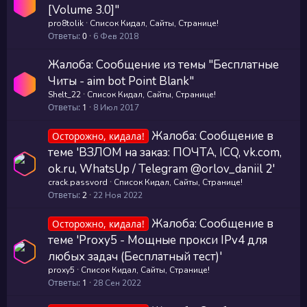
[Volume 3.0]"
pro8tolik
Список Кидал, Сайты, Странице!
Ответы
0
6 Фев 2018
Жалоба: Сообщение из темы "Бесплатные
Читы - aim bot Point Blank"
Shelt_22
Список Кидал, Сайты, Странице!
Ответы
1
8 Июл 2017
Жалоба: Сообщение в
Осторожно, кидала!
теме 'ВЗЛОМ на заказ: ПОЧТА, ICQ, vk.com,
ok.ru, WhatsUp / Telegram @orlov_daniil 2'
crack.passvord
Список Кидал, Сайты, Странице!
Ответы
2
22 Ноя 2022
Жалоба: Сообщение в
Осторожно, кидала!
теме 'Proxy5 - Мощные прокси IPv4 для
любых задач (Бесплатный тест)'
proxy5
Список Кидал, Сайты, Странице!
Ответы
1
28 Сен 2022