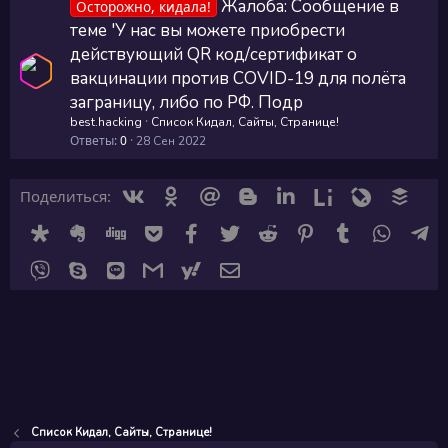
Жалоба: Сообщение в
Осторожно, кидала!
теме 'У нас вы можете приобрести
действующий QR код/сертификат о
вакцинации против COVID-19 для полёта
заграницу, либо по РФ. Подр
best.hacking
Список Кидал, Сайты, Странице!
Ответы
0
28 Сен 2022
Вконтакте
Одноклассники
Mail.ru
Blogger
Linkedin
Liveinternet
Livejournal
Buffe
Поделиться:
Diaspora
Evernote
Digg
Getpocket
Facebook
Twitter
Reddit
Pinterest
Tumblr
Whats
Te
Viber
Skype
Line
Gmail
yahoomail
Электронная почта
Список Кидал, Сайты, Странице!