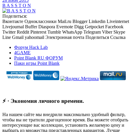
28 Июн 2015
B A S S T O N
Поделиться:
Вконтакте
Одноклассники
Mail.ru
Blogger
Linkedin
Liveinternet
Livejournal
Buffer
Diaspora
Evernote
Digg
Getpocket
Facebook
Twitter
Reddit
Pinterest
Tumblr
WhatsApp
Telegram
Viber
Skype
Line
Gmail
yahoomail
Электронная почта
Поделиться
Ссылка
Форум Hack Lab
4GAME
Point Blank RU ФОРУМ
Паки игры Point Blank
⚡ · Экономия личного времени.
На нашем сайте мы внедрили максимально удобный фильтр,
чтобы вы не тратили драгоценное время. Вы можете отобрать
интересующие вас коллекции, установить желаемую цену и
выбрать из множества представленных вариантов. Лучше