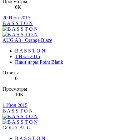
Просмотры
6K
20 Июн 2015
B A S S T O N
AUG A3 - Orange Blaze
B A S S T O N
1 Июл 2015
Паки игры Point Blank
Ответы
0
Просмотры
10K
1 Июл 2015
B A S S T O N
GOLD_AUG
B A S S T O N