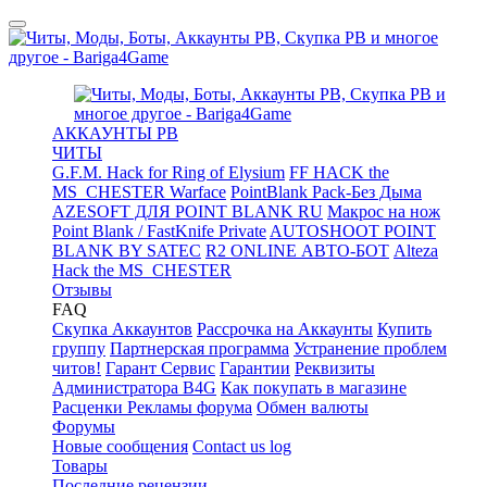
АККАУНТЫ PB
ЧИТЫ
G.F.M. Hack for Ring of Elysium
FF HACK the
MS_CHESTER Warface
PointBlank Pack-Без Дыма
AZESOFT ДЛЯ POINT BLANK RU
Макрос на нож
Point Blank / FastKnife Private
AUTOSHOOT POINT
BLANK BY SATEC
R2 ONLINE АВТО-БОТ
Alteza
Hack the MS_CHESTER
Отзывы
FAQ
Скупка Аккаунтов
Рассрочка на Аккаунты
Купить
группу
Партнерская программа
Устранение проблем
читов!
Гарант Сервис
Гарантии
Реквизиты
Администратора B4G
Как покупать в магазине
Расценки Рекламы форума
Обмен валюты
Форумы
Новые сообщения
Contact us log
Товары
Последние рецензии