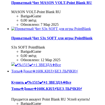
Приватный Чит MASON VOLT-Point Blank RU
MASON VOLT-Point Blank RU
Bariga4Game
0,00 звёзд
Обновлено:
7 Мар 2025
Приватный Чит S3x SOFT для игры PointBlank
S3x SOFT PointBlank
Bariga4Game
0,00 звёзд
Обновлено:
12 Мар 2025
Купить
✔️№1515✔️⭐️1 ЗВЕЗДА➕Все
Топы➕Донат➕160К.КИЛ⚡БЕЗ ЛЫЧКИ⚡
Продается аккаунт Point Blank RU Успей купить!
Bariga4Game