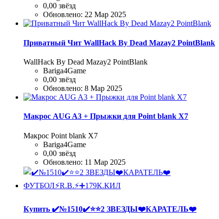
0,00 звёзд
Обновлено:
22 Мар 2025
Приватный Чит WallHack By Dead Mazay2 PointBlank
WallHack By Dead Mazay2 PointBlank
Bariga4Game
0,00 звёзд
Обновлено:
8 Мар 2025
Макрос AUG A3 + Прыжки для Point blank Х7
Макрос Point blank Х7
Bariga4Game
0,00 звёзд
Обновлено:
11 Мар 2025
Купить
✔️№1510✔️⭐️⭐️2 ЗВЕЗДЫ❤️КАРАТЕЛЬ❤️