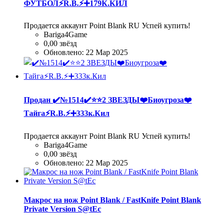
ФУТБОЛ⚡R.B.⚡➕179К.КИЛ
Продается аккаунт Point Blank RU Успей купить!
Bariga4Game
0,00 звёзд
Обновлено:
22 Мар 2025
Продан
✔️№1514✔️⭐️⭐️2 ЗВЕЗДЫ❤️Биоугроза❤️
Тайга⚡R.B.⚡➕333к.Кил
Продается аккаунт Point Blank RU Успей купить!
Bariga4Game
0,00 звёзд
Обновлено:
22 Мар 2025
Макрос на нож Point Blank / FastKnife Point Blank
Private Version S@tEc