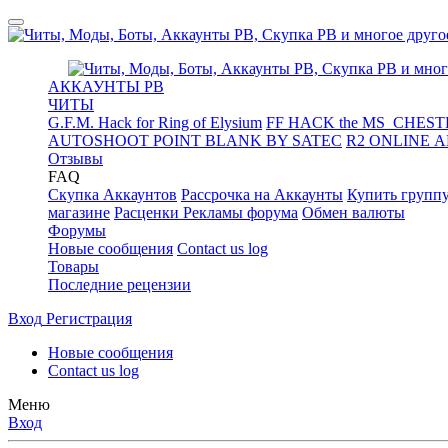
АККАУНТЫ PB
ЧИТЫ
G.F.M. Hack for Ring of Elysium
FF HACK the MS_CHESTE
AUTOSHOOT POINT BLANK BY SATEC
R2 ONLINE 
Отзывы
FAQ
Скупка Аккаунтов
Рассрочка на Аккаунты
Купить групп
магазине
Расценки Рекламы форума
Обмен валюты
Форумы
Новые сообщения
Contact us log
Товары
Последние рецензии
Вход
Регистрация
Новые сообщения
Contact us log
Меню
Вход