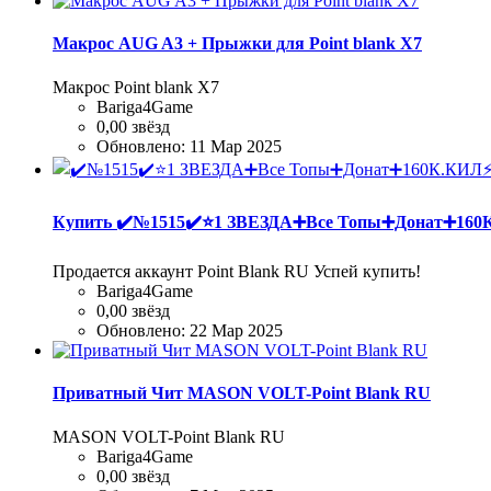
Макрос AUG A3 + Прыжки для Point blank Х7
Макрос Point blank Х7
Bariga4Game
0,00 звёзд
Обновлено:
11 Мар 2025
Купить
✔️№1515✔️⭐️1 ЗВЕЗДА➕Все Топы➕Донат➕1
Продается аккаунт Point Blank RU Успей купить!
Bariga4Game
0,00 звёзд
Обновлено:
22 Мар 2025
Приватный Чит MASON VOLT-Point Blank RU
MASON VOLT-Point Blank RU
Bariga4Game
0,00 звёзд