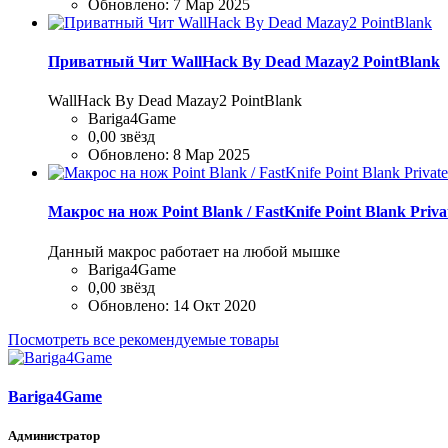
Обновлено:
7 Мар 2025
Приватный Чит WallHack By Dead Mazay2 PointBlank
WallHack By Dead Mazay2 PointBlank
Bariga4Game
0,00 звёзд
Обновлено:
8 Мар 2025
Макрос на нож Point Blank / FastKnife Point Blank Priv
Данный макрос работает на любой мышке
Bariga4Game
0,00 звёзд
Обновлено:
14 Окт 2020
Посмотреть все рекомендуемые товары
Bariga4Game
Администратор