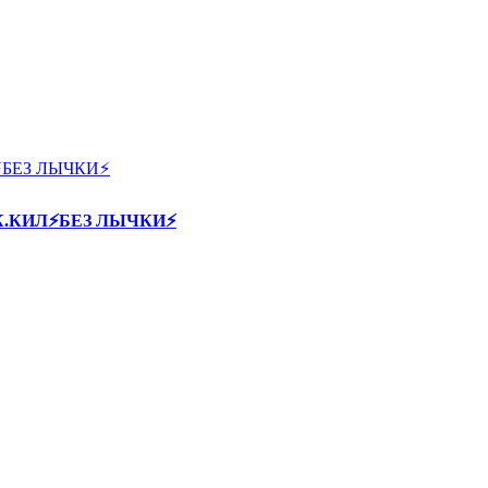
60К.КИЛ⚡БЕЗ ЛЫЧКИ⚡