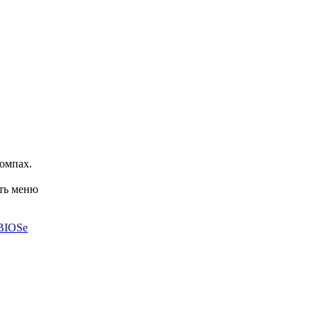
омпах.
ать меню
-BIOSe