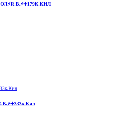
БОЛ⚡R.B.⚡➕179К.КИЛ
R.B.⚡➕333к.Кил