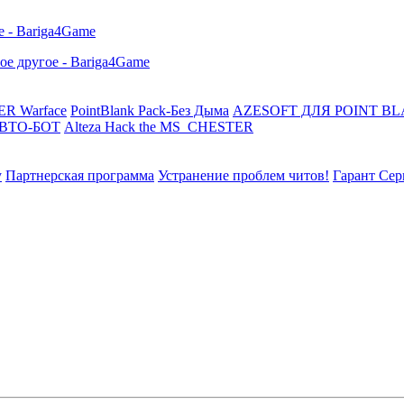
R Warface
PointBlank Pack-Без Дыма
AZESOFT ДЛЯ POINT B
АВТО-БОТ
Alteza Hack the MS_CHESTER
у
Партнерская программа
Устранение проблем читов!
Гарант Сер