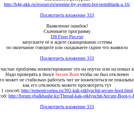
http://b4g-akk.ru/resources/sengine-by-system-bot-pointblank-a.16/
Посмотреть вложение 333
Выявление ошибок!
Скачиваете программу
Dll Fixer Pro.exe
запускаете её и ждете сканирование сстемы
по окончание говорите или скидываете скрин что выявило
Посмотреть вложение 333
 частые проблемы инжектирование это на ноутах или на новых к
Надо проверять в биосе
Secure Boot
чтобы он был отключен
его может не стабильно работать чит не инжектиться не показыв
как его отключить можете просмотреть тут
1 способ:
http://remontcompa.ru/392-kak-otklyuchit-secure-boot.html
соб:
http://forum.vbalkhashe.kz/Thread-kak-otklyuchit-Secure-Boot-v
Посмотреть вложение 333