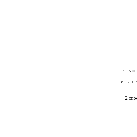
Самое
из за н
2 спо