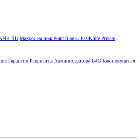
LANK RU
Макрос на нож Point Blank / FastKnife Private
вис
Гарантии
Реквизиты Администратора B4G
Как покупать в