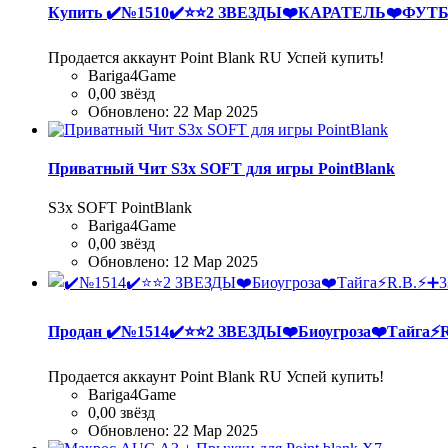
Купить
✔️№1510✔️⭐️⭐️2 ЗВЕЗДЫ❤️КАРАТЕЛЬ❤️ФУТ
Продается аккаунт Point Blank RU Успей купить!
Bariga4Game
0,00 звёзд
Обновлено:
22 Мар 2025
Приватный Чит S3x SOFT для игры PointBlank
S3x SOFT PointBlank
Bariga4Game
0,00 звёзд
Обновлено:
12 Мар 2025
Продан
✔️№1514✔️⭐️⭐️2 ЗВЕЗДЫ❤️Биоугроза❤️Тайга⚡
Продается аккаунт Point Blank RU Успей купить!
Bariga4Game
0,00 звёзд
Обновлено:
22 Мар 2025