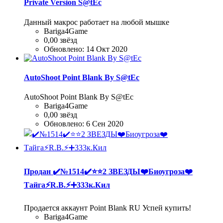
Private Version S@tEc
Данный макрос работает на любой мышке
Bariga4Game
0,00 звёзд
Обновлено:
14 Окт 2020
AutoShoot Point Blank By S@tEc
AutoShoot Point Blank By S@tEc
Bariga4Game
0,00 звёзд
Обновлено:
6 Сен 2020
Продан
✔️№1514✔️⭐️⭐️2 ЗВЕЗДЫ❤️Биоугроза❤️
Тайга⚡R.B.⚡➕333к.Кил
Продается аккаунт Point Blank RU Успей купить!
Bariga4Game