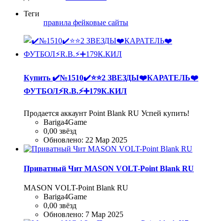
Теги
правила
фейковые сайты
Купить
✔️№1510✔️⭐️⭐️2 ЗВЕЗДЫ❤️КАРАТЕЛЬ❤️
ФУТБОЛ⚡R.B.⚡➕179К.КИЛ
Продается аккаунт Point Blank RU Успей купить!
Bariga4Game
0,00 звёзд
Обновлено:
22 Мар 2025
Приватный Чит MASON VOLT-Point Blank RU
MASON VOLT-Point Blank RU
Bariga4Game
0,00 звёзд
Обновлено:
7 Мар 2025