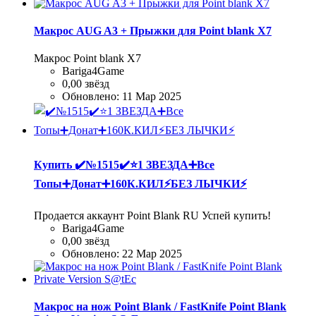
Макрос AUG A3 + Прыжки для Point blank Х7
Макрос Point blank Х7
Bariga4Game
0,00 звёзд
Обновлено:
11 Мар 2025
Купить
✔️№1515✔️⭐️1 ЗВЕЗДА➕Все
Топы➕Донат➕160К.КИЛ⚡БЕЗ ЛЫЧКИ⚡
Продается аккаунт Point Blank RU Успей купить!
Bariga4Game
0,00 звёзд
Обновлено:
22 Мар 2025
Макрос на нож Point Blank / FastKnife Point Blank