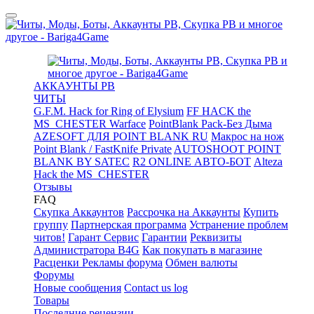
АККАУНТЫ PB
ЧИТЫ
G.F.M. Hack for Ring of Elysium
FF HACK the
MS_CHESTER Warface
PointBlank Pack-Без Дыма
AZESOFT ДЛЯ POINT BLANK RU
Макрос на нож
Point Blank / FastKnife Private
AUTOSHOOT POINT
BLANK BY SATEC
R2 ONLINE АВТО-БОТ
Alteza
Hack the MS_CHESTER
Отзывы
FAQ
Скупка Аккаунтов
Рассрочка на Аккаунты
Купить
группу
Партнерская программа
Устранение проблем
читов!
Гарант Сервис
Гарантии
Реквизиты
Администратора B4G
Как покупать в магазине
Расценки Рекламы форума
Обмен валюты
Форумы
Новые сообщения
Contact us log
Товары
Последние рецензии