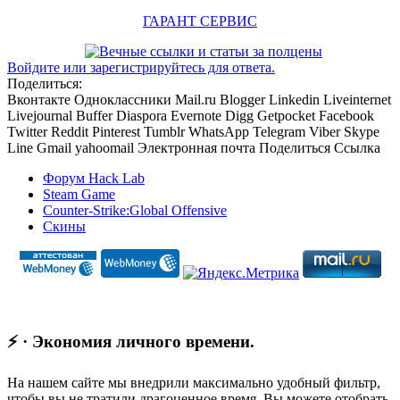
ГАРАНТ СЕРВИС
Войдите или зарегистрируйтесь для ответа.
Поделиться:
Вконтакте
Одноклассники
Mail.ru
Blogger
Linkedin
Liveinternet
Livejournal
Buffer
Diaspora
Evernote
Digg
Getpocket
Facebook
Twitter
Reddit
Pinterest
Tumblr
WhatsApp
Telegram
Viber
Skype
Line
Gmail
yahoomail
Электронная почта
Поделиться
Ссылка
Форум Hack Lab
Steam Game
Counter-Strike:Global Offensive
Скины
⚡ · Экономия личного времени.
На нашем сайте мы внедрили максимально удобный фильтр,
чтобы вы не тратили драгоценное время. Вы можете отобрать