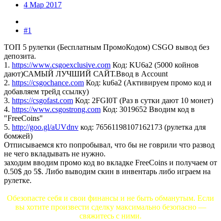
4 Мар 2017
#1
ТОП 5 рулетки (Бесплатным ПромоКодом) CSGO вывод без
депозита.
1.
https://www.csgoexclusive.com
Код: KU6a2 (5000 койнов
дают)САМЫЙ ЛУЧШИЙ САЙТ.Ввод в Account
2.
https://csgochance.com
Код: ku6a2 (Активируем промо код и
добавляем трейд ссылку)
3.
https://csgofast.com
Код: 2FGI0T (Раз в сутки дают 10 монет)
4.
https://www.csgostrong.com
Код: 3019652 Вводим код в
"FreeCoins"
5.
http://goo.gl/aUVdnv
код: 76561198107162173 (рулетка для
бомжей)
Отписываемся кто попробывал, что бы не говрили что развод
не чего вкладывать не нужно.
заходим вводим промо код во вкладке FreeCoins и получаем от
0.50$ до 5$. Либо выводим скин в инвентарь либо играем на
рулетке.
Обезопасте себя и свои финансы и не быть обманутым. Если
вы хотите произвести сделку максимально безопасно —
свяжитесь с ними.