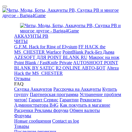
АККАУНТЫ PB
ЧИТЫ
G.F.M. Hack for Ring of Elysium
FF HACK the
MS_CHESTER Warface
PointBlank Pack-Без Дыма
AZESOFT ДЛЯ POINT BLANK RU
Макрос на нож
Point Blank / FastKnife Private
AUTOSHOOT POINT
BLANK BY SATEC
R2 ONLINE АВТО-БОТ
Alteza
Hack the MS_CHESTER
Отзывы
FAQ
Скупка Аккаунтов
Рассрочка на Аккаунты
Купить
группу
Партнерская программа
Устранение проблем
читов!
Гарант Сервис
Гарантии
Реквизиты
Администратора B4G
Как покупать в магазине
Расценки Рекламы форума
Обмен валюты
Форумы
Новые сообщения
Contact us log
Товары
Последние рецензии