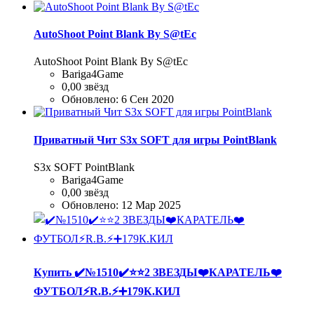
AutoShoot Point Blank By S@tEc
AutoShoot Point Blank By S@tEc
Bariga4Game
0,00 звёзд
Обновлено:
6 Сен 2020
Приватный Чит S3x SOFT для игры PointBlank
S3x SOFT PointBlank
Bariga4Game
0,00 звёзд
Обновлено:
12 Мар 2025
Купить
✔️№1510✔️⭐️⭐️2 ЗВЕЗДЫ❤️КАРАТЕЛЬ❤️
ФУТБОЛ⚡R.B.⚡➕179К.КИЛ