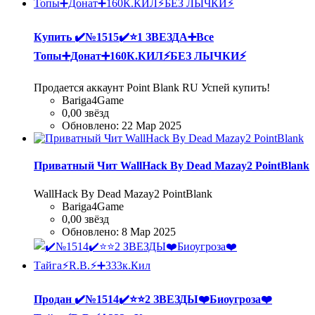
Купить
✔️№1515✔️⭐️1 ЗВЕЗДА➕Все
Топы➕Донат➕160К.КИЛ⚡БЕЗ ЛЫЧКИ⚡
Продается аккаунт Point Blank RU Успей купить!
Bariga4Game
0,00 звёзд
Обновлено:
22 Мар 2025
Приватный Чит WallHack By Dead Mazay2 PointBlank
WallHack By Dead Mazay2 PointBlank
Bariga4Game
0,00 звёзд
Обновлено:
8 Мар 2025
Продан
✔️№1514✔️⭐️⭐️2 ЗВЕЗДЫ❤️Биоугроза❤️