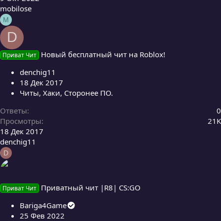
mobilose
M
D
Новый бесплатный чит на Roblox!
Приват Чит
denchig11
18 Дек 2017
Читы, Хаки, Сторонее ПО.
Ответы
0
Просмотры
21K
18 Дек 2017
denchig11
D
Приватный чит |R8| CS:GO
Приват Чит
Bariga4Game
25 Фев 2022