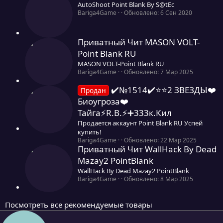
0
AutoShoot Point Blank By S@tEc
0
0
Bariga4Game
Обновлено:
6 Сен 2020
з
,
в
0
ё
0
Приватный Чит MASON VOLT-
з
з
д
Point Blank RU
в
ё
MASON VOLT-Point Blank RU
з
0
Bariga4Game
Обновлено:
7 Мар 2025
д
,
0
✔️№1514✔️⭐️⭐️2 ЗВЕЗДЫ❤️
Продан
0
Биоугроза❤️
з
Тайга⚡R.B.⚡➕333к.Кил
в
ё
Продается аккаунт Point Blank RU Успей
з
купить!
д
0
Bariga4Game
Обновлено:
22 Мар 2025
Приватный Чит WallHack By Dead
,
0
Mazay2 PointBlank
0
WallHack By Dead Mazay2 PointBlank
з
0
Bariga4Game
Обновлено:
8 Мар 2025
в
,
ё
0
з
0
д
Посмотреть все рекомендуемые товары
з
в