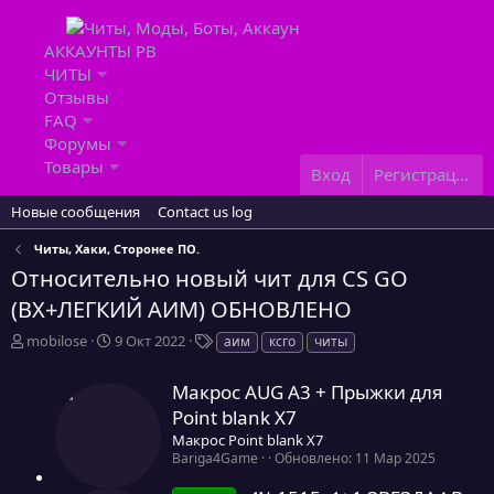
АККАУНТЫ PB
ЧИТЫ
Отзывы
FAQ
Форумы
Товары
Вход
Регистрация
Новые сообщения
Contact us log
Читы, Хаки, Сторонее ПО.
Относительно новый чит для CS GO
(ВХ+ЛЕГКИЙ АИМ) ОБНОВЛЕНО
А
Д
Т
mobilose
9 Окт 2022
аим
ксго
читы
в
а
е
т
т
г
Макрос AUG A3 + Прыжки для
о
а
и
Point blank Х7
р
н
т
а
Макрос Point blank Х7
0
е
ч
Bariga4Game
Обновлено:
11 Мар 2025
,
м
а
0