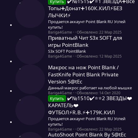
✔️№1515✔️⭐️1 ЗВЕЗДА➕Все
ы
л
Купить
0
а
Топы➕Донат➕160К.КИЛ⚡БЕЗ
з
ЛЫЧКИ⚡
в
ё
Продается аккаунт Point Blank RU Успей
з
купить!
д
0
Bariga4Game
Обновлено:
22 Мар 2025
Приватный Чит S3x SOFT для
,
0
игры PointBlank
0
S3x SOFT PointBlank
з
0
Bariga4Game
Обновлено:
12 Мар 2025
в
,
ё
0
Макрос на нож Point Blank /
з
0
д
FastKnife Point Blank Private
з
Version S@tEc
в
ё
Данный макрос работает на любой мышке
з
0
Bariga4Game
Обновлено:
14 Окт 2020
д
✔️№1510✔️⭐️⭐️2 ЗВЕЗДЫ❤️
,
Купить
0
КАРАТЕЛЬ❤️
0
ФУТБОЛ⚡R.B.⚡➕179К.КИЛ
з
в
Продается аккаунт Point Blank RU Успей
ё
купить!
з
0
Bariga4Game
Обновлено:
22 Мар 2025
д
AutoShoot Point Blank By S@tEc
,