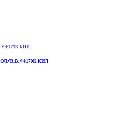
БОЛ⚡R.B.⚡➕179К.КИЛ