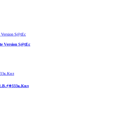
ate Version S@tEc
R.B.⚡➕333к.Кил