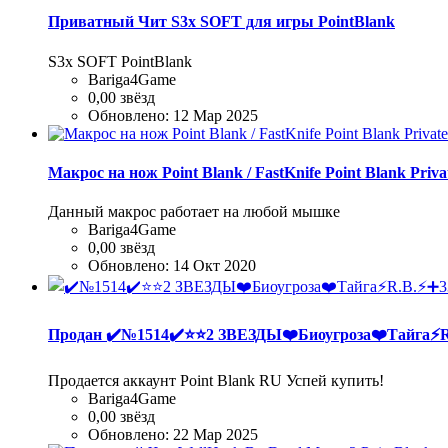
Приватный Чит S3x SOFT для игры PointBlank
S3x SOFT PointBlank
Bariga4Game
0,00 звёзд
Обновлено:
12 Мар 2025
Макрос на нож Point Blank / FastKnife Point Blank Priv
Данный макрос работает на любой мышке
Bariga4Game
0,00 звёзд
Обновлено:
14 Окт 2020
Продан
✔️№1514✔️⭐️⭐️2 ЗВЕЗДЫ❤️Биоугроза❤️Тайга⚡
Продается аккаунт Point Blank RU Успей купить!
Bariga4Game
0,00 звёзд
Обновлено:
22 Мар 2025