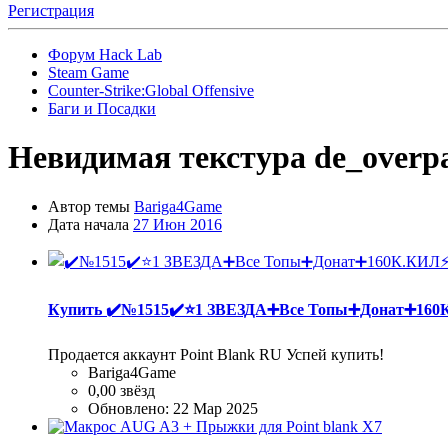
Регистрация
Форум Hack Lab
Steam Game
Counter-Strike:Global Offensive
Баги и Посадки
Невидимая текстура de_overp
Автор темы
Bariga4Game
Дата начала
27 Июн 2016
Купить
✔️№1515✔️⭐️1 ЗВЕЗДА➕Все Топы➕Донат➕1
Продается аккаунт Point Blank RU Успей купить!
Bariga4Game
0,00 звёзд
Обновлено:
22 Мар 2025