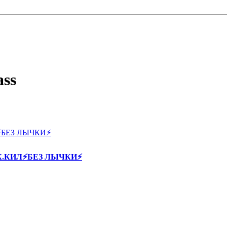
ass
60К.КИЛ⚡БЕЗ ЛЫЧКИ⚡