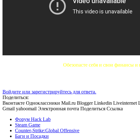
Обезопасте себя и свои финансы и 
Войдите или зарегистрируйтесь для ответа.
Поделиться:
Вконтакте
Одноклассники
Mail.ru
Blogger
Linkedin
Liveinternet
Gmail
yahoomail
Электронная почта
Поделиться
Ссылка
Форум Hack Lab
Steam Game
Counter-Strike:Global Offensive
Баги и Посадки