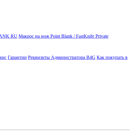
LANK RU
Макрос на нож Point Blank / FastKnife Private
вис
Гарантии
Реквизиты Администратора B4G
Как покупать в