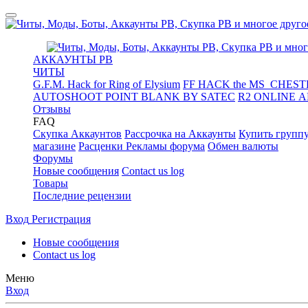
АККАУНТЫ PB
ЧИТЫ
G.F.M. Hack for Ring of Elysium
FF HACK the MS_CHESTE
AUTOSHOOT POINT BLANK BY SATEC
R2 ONLINE 
Отзывы
FAQ
Скупка Аккаунтов
Рассрочка на Аккаунты
Купить групп
магазине
Расценки Рекламы форума
Обмен валюты
Форумы
Новые сообщения
Contact us log
Товары
Последние рецензии
Вход
Регистрация
Новые сообщения
Contact us log
Меню
Вход