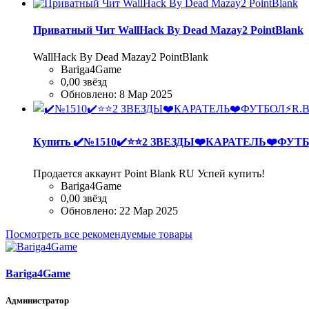
Приватный Чит WallHack By Dead Mazay2 PointBlank
WallHack By Dead Mazay2 PointBlank
Bariga4Game
0,00 звёзд
Обновлено:
8 Мар 2025
Купить
✔️№1510✔️⭐️⭐️2 ЗВЕЗДЫ❤️КАРАТЕЛЬ❤️ФУТ
Продается аккаунт Point Blank RU Успей купить!
Bariga4Game
0,00 звёзд
Обновлено:
22 Мар 2025
Посмотреть все рекомендуемые товары
Bariga4Game
Администратор