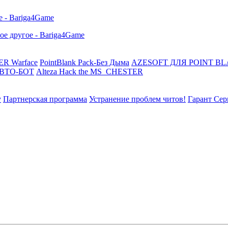
R Warface
PointBlank Pack-Без Дыма
AZESOFT ДЛЯ POINT B
АВТО-БОТ
Alteza Hack the MS_CHESTER
у
Партнерская программа
Устранение проблем читов!
Гарант Сер