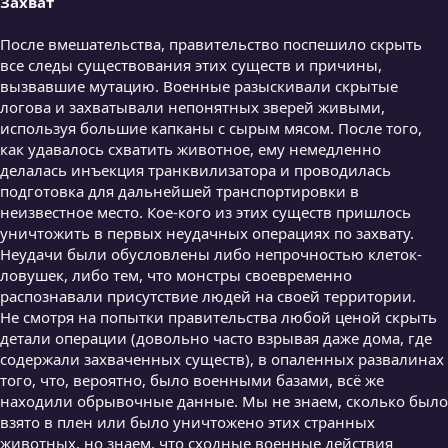
Захват
После вмешательства, правительство поспешило скрыть
все следы существования этих существ и причины,
вызвавшие мутацию. Военные разыскивали скрытые
логова и захватывали непонятных зверей живыми,
используя большие капканы с сырым мясом. После того,
как удавалось схватить животное, ему немедленно
делалась инъекция транквилизатора и проводилась
подготовка для дальнейшей транспортировки в
неизвестное место. Кое-кого из этих существ пришлось
уничтожить в первых неудачных операциях по захвату.
Неудачи были обусловлены либо непрочностью клеток-
ловушек, либо тем, что монстры своевременно
распознавали присутствие людей на своей территории.
Не смотря на попытки правительства любой ценой скрыть
детали операции (довольно часто взрывая даже дома, где
содержали захваченных существ), в опаленных развалинах
того, что, вероятно, было военными базами, всё же
находили обрывочные данные. Мы не знаем, сколько было
взято в плен или было уничтожено этих странных
животных, но знаем, что сходные военные действия