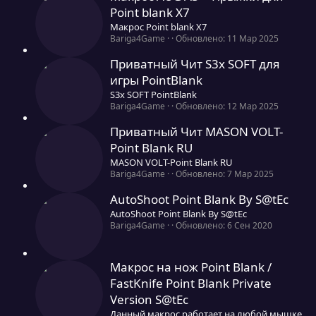
0
Point blank Х7
0
Макрос Point blank Х7
з
0
Bariga4Game
Обновлено:
11 Мар 2025
в
,
ё
0
Приватный Чит S3x SOFT для
з
0
д
игры PointBlank
з
S3x SOFT PointBlank
в
ё
0
Bariga4Game
Обновлено:
12 Мар 2025
з
,
д
0
Приватный Чит MASON VOLT-
0
Point Blank RU
з
MASON VOLT-Point Blank RU
в
ё
0
Bariga4Game
Обновлено:
7 Мар 2025
з
,
д
0
AutoShoot Point Blank By S@tEc
0
AutoShoot Point Blank By S@tEc
з
0
Bariga4Game
Обновлено:
6 Сен 2020
в
,
ё
0
з
0
д
Макрос на нож Point Blank /
з
FastKnife Point Blank Private
в
ё
Version S@tEc
з
Данный макрос работает на любой мышке
д