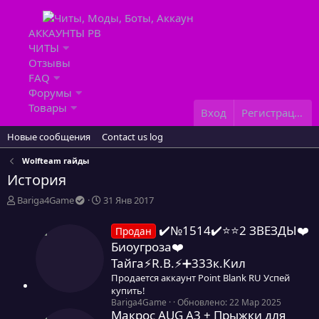
АККАУНТЫ PB
ЧИТЫ
Отзывы
FAQ
Форумы
Товары
Вход
Регистрация
Новые сообщения
Contact us log
Wolfteam гайды
История
А
Д
Bariga4Game
31 Янв 2017
в
а
т
т
✔️№1514✔️⭐️⭐️2 ЗВЕЗДЫ❤️
Продан
о
а
Биоугроза❤️
р
н
Тайга⚡R.B.⚡➕333к.Кил
т
а
е
ч
Продается аккаунт Point Blank RU Успей
м
а
купить!
ы
л
0
Bariga4Game
Обновлено:
22 Мар 2025
Макрос AUG A3 + Прыжки для
,
а