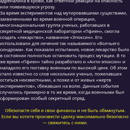
адреналина в крови, как ответной реакции на опасность
или появившуюся угрозу.
За время экспериментов над мутировавшими существами,
захваченными во время военной операции,
многонациональная группа ученых, работавших в
секретной медицинской лаборатории «Пфиен», смогла
создать «лекарство», названное «Эпоксин». Его
использовали для лечения так называемого «Волчьего
синдрома». Как показали испытания, новое лекарство было
в состоянии полностью остановить процесс мутации. В то
же время «Пфиен» тайно разработало и «Анти-эпоксин» и
наладило его поставку военным по высокой цене. Об этом
стало известно со слов нескольких ученых, пожелавших
остаться неизвестными, а позже и от живых «жертв
экспериментов», сбежавших на волю. Данные события
случились примерно в то же время, когда военными был
сформирован особый секретный отряд.
Обезопасте себя и свои финансы и не быть обманутым.
Если вы хотите произвести сделку максимально безопасно
— свяжитесь с ними.