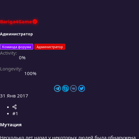
з
д
Bariga4Game
Администратор
Команда форума
Администратор
Activity
0%
Longevity
100%
31 Янв 2017
#1
Мутация
Несколько лет назад у некоторых людей была обнаружена