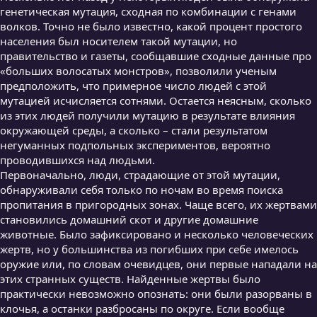
генетическая мутация, сходная по комбинации с генами
волков. Точно не было известно, какой процент простого
населения был носителем такой мутации, но
правительство и газеты, сообщавшие сходные данные про
«больших волосатых монстров», позволили ученым
предположить, что примерное число людей с этой
мутацией исчисляется сотнями. Остается неясным, сколько
из этих людей получили мутацию в результате влияния
окружающей среды, а сколько – стали результатом
негуманных подпольных экспериментов, вероятно
проводившихся над людьми.
Первоначально, люди, страдающие от этой мутации,
обнаруживали себя только по ночам во время поиска
пропитания в пригородных зонах. Чаще всего, их жертвами
становились домашний скот и другие домашние
животные. Было зафиксировано и несколько человеческих
жертв, но у большинства из погибших при себе имелось
оружие или, по словам очевидцев, они первые нападали на
этих странных существ. Найденные жертвы было
практически невозможно опознать: они были разорваны в
клочья, а останки разбросаны по округе. Если вообще