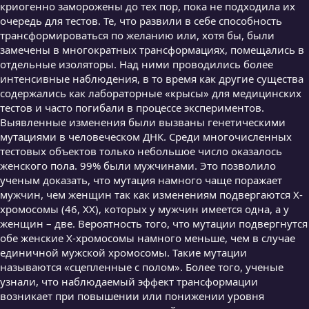
криогенно заморожены до тех пор, пока не подходила их
очередь для тестов. Те, что развили в себе способность
трансформироваться по желанию или, хотя бы, были
замечены в многократных трансформациях, помещались в
отдельные изоляторы. Над ними проводились более
интенсивные наблюдения, в то время как другие существа
содержались как лабораторные «крысы» для медицинских
тестов и часто погибали в процессе экспериментов.
Выявленные изменения были вызваны генетическими
мутациями в человеческом ДНК. Среди многочисленных
тестовых объектов только небольшое число оказалось
женского пола. 99% были мужчинами. Это позволило
ученым доказать, что мутация намного чаще поражает
мужчин, чем женщин так как изменениям подвергаются Х-
хромосомы (46, ХХ), которых у мужчин имеется одна, а у
женщин – две. Вероятность того, что мутации подвергнутся
обе женские Х-хромосомы намного меньше, чем в случае
единичной мужской хромосомы. Такие мутации
называются «сцепленные с полом». Более того, ученые
узнали, что наблюдаемый эффект трансформации
возникает при повышении или понижении уровня