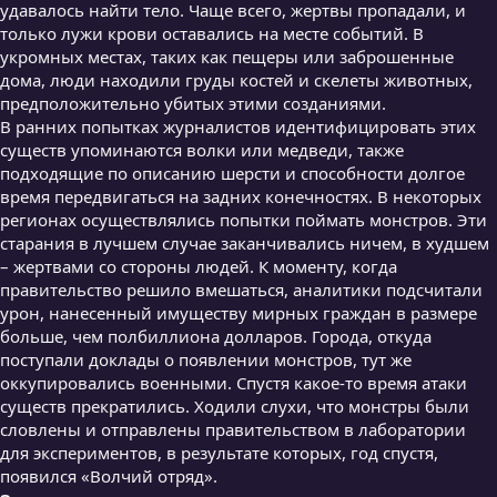
удавалось найти тело. Чаще всего, жертвы пропадали, и
только лужи крови оставались на месте событий. В
укромных местах, таких как пещеры или заброшенные
дома, люди находили груды костей и скелеты животных,
предположительно убитых этими созданиями.
В ранних попытках журналистов идентифицировать этих
существ упоминаются волки или медведи, также
подходящие по описанию шерсти и способности долгое
время передвигаться на задних конечностях. В некоторых
регионах осуществлялись попытки поймать монстров. Эти
старания в лучшем случае заканчивались ничем, в худшем
– жертвами со стороны людей. К моменту, когда
правительство решило вмешаться, аналитики подсчитали
урон, нанесенный имуществу мирных граждан в размере
больше, чем полбиллиона долларов. Города, откуда
поступали доклады о появлении монстров, тут же
оккупировались военными. Спустя какое-то время атаки
существ прекратились. Ходили слухи, что монстры были
словлены и отправлены правительством в лаборатории
для экспериментов, в результате которых, год спустя,
появился «Волчий отряд».