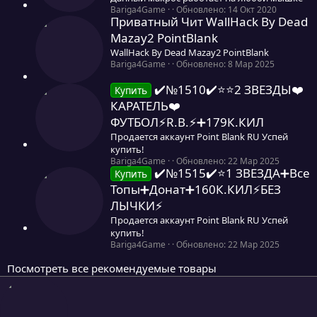
0
Bariga4Game
Обновлено:
14 Окт 2020
Приватный Чит WallHack By Dead
,
0
Mazay2 PointBlank
0
WallHack By Dead Mazay2 PointBlank
з
0
Bariga4Game
Обновлено:
8 Мар 2025
в
,
ё
0
✔️№1510✔️⭐️⭐️2 ЗВЕЗДЫ❤️
з
Купить
0
д
КАРАТЕЛЬ❤️
з
ФУТБОЛ⚡R.B.⚡➕179К.КИЛ
в
ё
Продается аккаунт Point Blank RU Успей
з
купить!
д
0
Bariga4Game
Обновлено:
22 Мар 2025
✔️№1515✔️⭐️1 ЗВЕЗДА➕Все
,
Купить
0
Топы➕Донат➕160К.КИЛ⚡БЕЗ
0
ЛЫЧКИ⚡
з
в
Продается аккаунт Point Blank RU Успей
ё
купить!
з
0
Bariga4Game
Обновлено:
22 Мар 2025
д
,
0
Посмотреть все рекомендуемые товары
0
з
в
ё