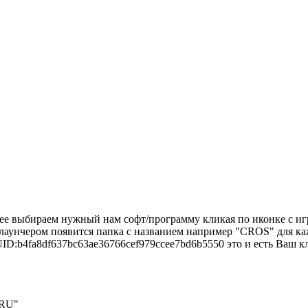
е выбираем нужный нам софт/программу кликая по иконке с игр
с лаунчером появится папка с названием например "CROS" для к
ID:b4fa8df637bc63ae36766cef979ccee7bd6b5550 это и есть Ваш к
RU"