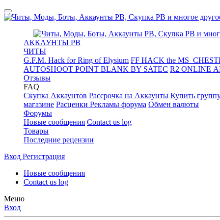
АККАУНТЫ PB
ЧИТЫ
G.F.M. Hack for Ring of Elysium
FF HACK the MS_CHESTE
AUTOSHOOT POINT BLANK BY SATEC
R2 ONLINE 
Отзывы
FAQ
Скупка Аккаунтов
Рассрочка на Аккаунты
Купить групп
магазине
Расценки Рекламы форума
Обмен валюты
Форумы
Новые сообщения
Contact us log
Товары
Последние рецензии
Вход
Регистрация
Новые сообщения
Contact us log
Меню
Вход