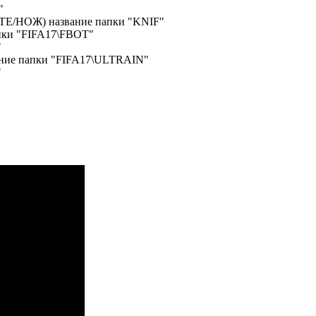
"
/НОЖ) название папки "KNIF"
ки "FIFA17\FBOT"
"
ие папки "FIFA17\ULTRAIN"
"