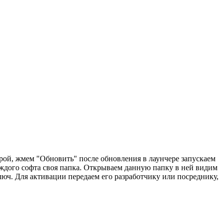
ой, жмем "Обновить" после обновления в лаунчере запускаем
аждого софта своя папка. Открываем данную папку в ней видим
люч. Для активации передаем его разработчику или посреднику,