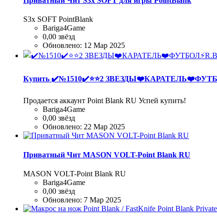
Приватный Чит S3x SOFT для игры PointBlank
S3x SOFT PointBlank
Bariga4Game
0,00 звёзд
Обновлено:
12 Мар 2025
Купить
✔️№1510✔️⭐️⭐️2 ЗВЕЗДЫ❤️КАРАТЕЛЬ❤️ФУТ
Продается аккаунт Point Blank RU Успей купить!
Bariga4Game
0,00 звёзд
Обновлено:
22 Мар 2025
Приватный Чит MASON VOLT-Point Blank RU
MASON VOLT-Point Blank RU
Bariga4Game
0,00 звёзд
Обновлено:
7 Мар 2025