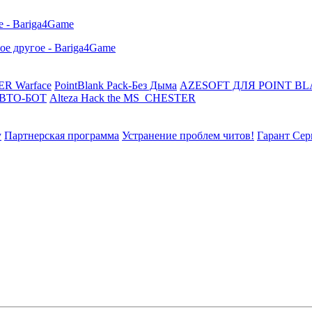
R Warface
PointBlank Pack-Без Дыма
AZESOFT ДЛЯ POINT B
АВТО-БОТ
Alteza Hack the MS_CHESTER
у
Партнерская программа
Устранение проблем читов!
Гарант Сер