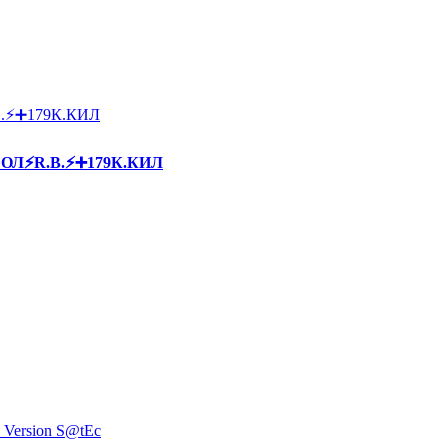
БОЛ⚡R.B.⚡➕179К.КИЛ