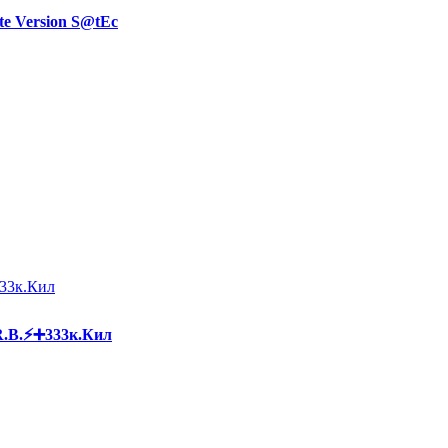
ate Version S@tEc
R.B.⚡➕333к.Кил