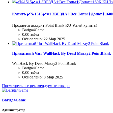
Купить
✔️№1515✔️⭐️1 ЗВЕЗДА➕Все Топы➕Донат➕1
Продается аккаунт Point Blank RU Успей купить!
Bariga4Game
0,00 звёзд
Обновлено:
22 Мар 2025
Приватный Чит WallHack By Dead Mazay2 PointBlank
WallHack By Dead Mazay2 PointBlank
Bariga4Game
0,00 звёзд
Обновлено:
8 Мар 2025
Посмотреть все рекомендуемые товары
Bariga4Game
Администратор