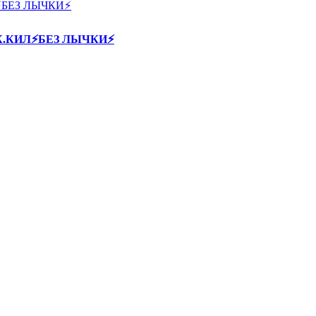
60К.КИЛ⚡БЕЗ ЛЫЧКИ⚡