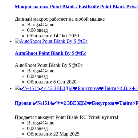
Макрос на нож Point Blank / FastKnife Point Blank Priv
Данный макрос работает на любой мышке
Bariga4Game
0,00 звёзд
Обновлено:
14 Окт 2020
AutoShoot Point Blank By S@tEc
AutoShoot Point Blank By S@tEc
Bariga4Game
0,00 звёзд
Обновлено:
6 Сен 2020
Продан
✔️№1514✔️⭐️⭐️2 ЗВЕЗДЫ❤️Биоугроза❤️Тайга⚡
Продается аккаунт Point Blank RU Успей купить!
Bariga4Game
0,00 звёзд
Обновлено:
22 Мар 2025