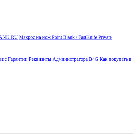
LANK RU
Макрос на нож Point Blank / FastKnife Private
вис
Гарантии
Реквизиты Администратора B4G
Как покупать в