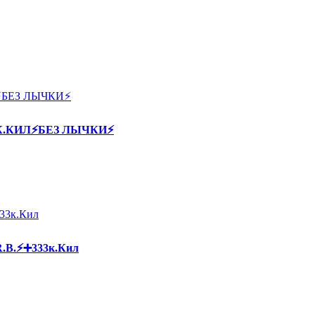
60К.КИЛ⚡БЕЗ ЛЫЧКИ⚡
R.B.⚡➕333к.Кил