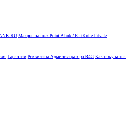
LANK RU
Макрос на нож Point Blank / FastKnife Private
вис
Гарантии
Реквизиты Администратора B4G
Как покупать в