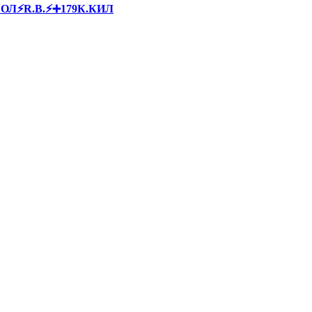
БОЛ⚡R.B.⚡➕179К.КИЛ