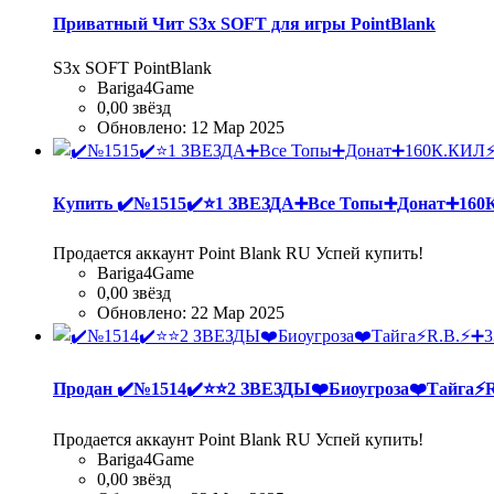
Приватный Чит S3x SOFT для игры PointBlank
S3x SOFT PointBlank
Bariga4Game
0,00 звёзд
Обновлено:
12 Мар 2025
Купить
✔️№1515✔️⭐️1 ЗВЕЗДА➕Все Топы➕Донат➕1
Продается аккаунт Point Blank RU Успей купить!
Bariga4Game
0,00 звёзд
Обновлено:
22 Мар 2025
Продан
✔️№1514✔️⭐️⭐️2 ЗВЕЗДЫ❤️Биоугроза❤️Тайга⚡
Продается аккаунт Point Blank RU Успей купить!
Bariga4Game
0,00 звёзд