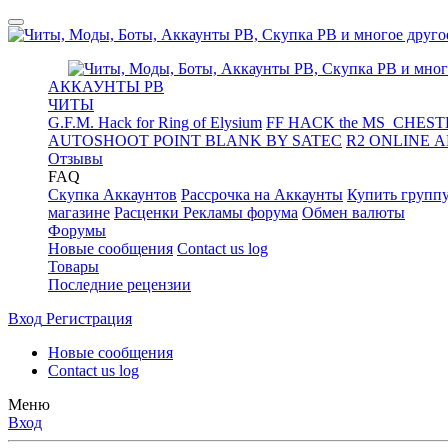
АККАУНТЫ PB
ЧИТЫ
G.F.M. Hack for Ring of Elysium
FF HACK the MS_CHESTE
AUTOSHOOT POINT BLANK BY SATEC
R2 ONLINE 
Отзывы
FAQ
Скупка Аккаунтов
Рассрочка на Аккаунты
Купить групп
магазине
Расценки Рекламы форума
Обмен валюты
Форумы
Новые сообщения
Contact us log
Товары
Последние рецензии
Вход
Регистрация
Новые сообщения
Contact us log
Меню
Вход