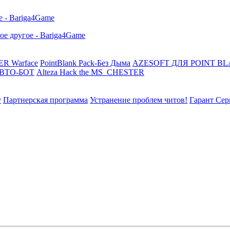
R Warface
PointBlank Pack-Без Дыма
AZESOFT ДЛЯ POINT B
АВТО-БОТ
Alteza Hack the MS_CHESTER
у
Партнерская программа
Устранение проблем читов!
Гарант Сер