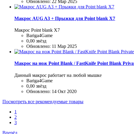
Обновлено:
22 Мар 2025
Макрос AUG A3 + Прыжки для Point blank Х7
Макрос Point blank Х7
Bariga4Game
0,00 звёзд
Обновлено:
11 Мар 2025
Макрос на нож Point Blank / FastKnife Point Blank Priv
Данный макрос работает на любой мышке
Bariga4Game
0,00 звёзд
Обновлено:
14 Окт 2020
Посмотреть все рекомендуемые товары
1
2
3
Вперёд