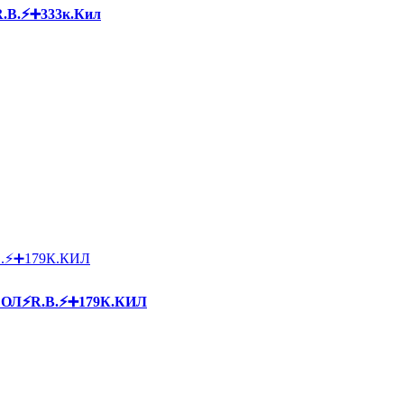
R.B.⚡➕333к.Кил
БОЛ⚡R.B.⚡➕179К.КИЛ