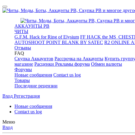
АККАУНТЫ PB
ЧИТЫ
G.F.M. Hack for Ring of Elysium
FF HACK the MS_CHESTE
AUTOSHOOT POINT BLANK BY SATEC
R2 ONLINE 
Отзывы
FAQ
Скупка Аккаунтов
Рассрочка на Аккаунты
Купить групп
магазине
Расценки Рекламы форума
Обмен валюты
Форумы
Новые сообщения
Contact us log
Товары
Последние рецензии
Вход
Регистрация
Новые сообщения
Contact us log
Меню
Вход