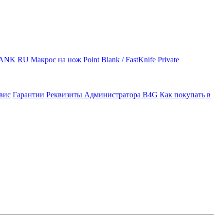
LANK RU
Макрос на нож Point Blank / FastKnife Private
вис
Гарантии
Реквизиты Администратора B4G
Как покупать в