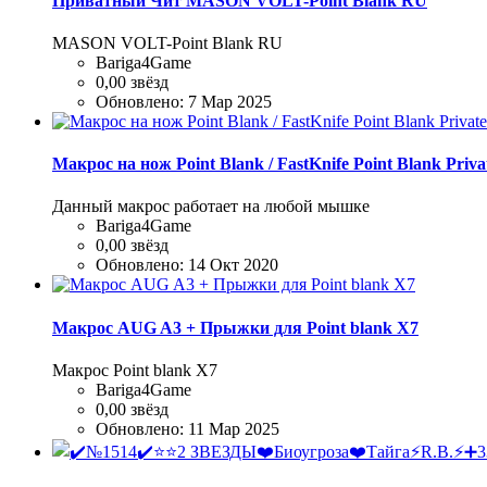
Приватный Чит MASON VOLT-Point Blank RU
MASON VOLT-Point Blank RU
Bariga4Game
0,00 звёзд
Обновлено:
7 Мар 2025
Макрос на нож Point Blank / FastKnife Point Blank Priv
Данный макрос работает на любой мышке
Bariga4Game
0,00 звёзд
Обновлено:
14 Окт 2020
Макрос AUG A3 + Прыжки для Point blank Х7
Макрос Point blank Х7
Bariga4Game
0,00 звёзд
Обновлено:
11 Мар 2025