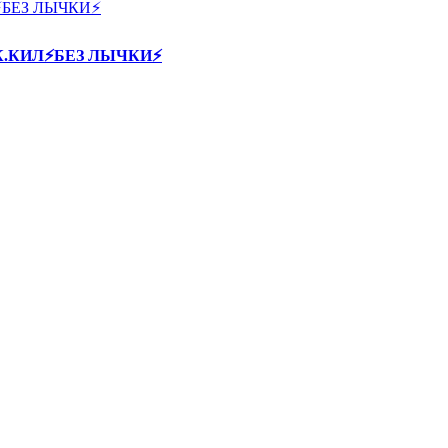
60К.КИЛ⚡БЕЗ ЛЫЧКИ⚡