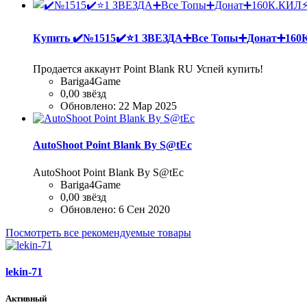
Купить
✔️№1515✔️⭐️1 ЗВЕЗДА➕Все Топы➕Донат➕1
Продается аккаунт Point Blank RU Успей купить!
Bariga4Game
0,00 звёзд
Обновлено:
22 Мар 2025
AutoShoot Point Blank By S@tEc
AutoShoot Point Blank By S@tEc
Bariga4Game
0,00 звёзд
Обновлено:
6 Сен 2020
Посмотреть все рекомендуемые товары
lekin-71
Активный