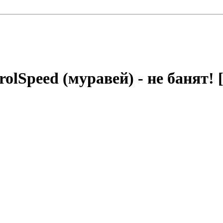
olSpeed (муравей) - не банят! [