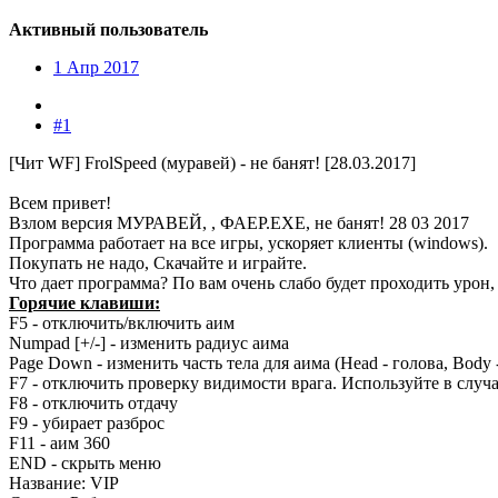
Активный пользователь
1 Апр 2017
#1
[Чит WF] FrolSpeed (муравей) - не банят! [28.03.2017]
Всем привет!
Взлом версия МУРАВЕЙ, , ФАЕР.ЕХЕ, не банят! 28 03 2017
Программа работает на все игры, ускоряет клиенты (windows).
Покупать не надо, Скачайте и играйте.
Что дает программа? По вам очень слабо будет проходить урон,
Горячие клавиши:
F5 - отключить/включить аим
Numpad [+/-] - изменить радиус аима
Page Down - изменить часть тела для аима (Head - голова, Body 
F7 - отключить проверку видимости врага. Используйте в случа
F8 - отключить отдачу
F9 - убирает разброс
F11 - аим 360
END - скрыть меню
Название: VIP