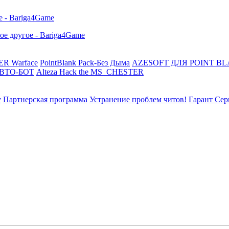
R Warface
PointBlank Pack-Без Дыма
AZESOFT ДЛЯ POINT B
АВТО-БОТ
Alteza Hack the MS_CHESTER
у
Партнерская программа
Устранение проблем читов!
Гарант Сер