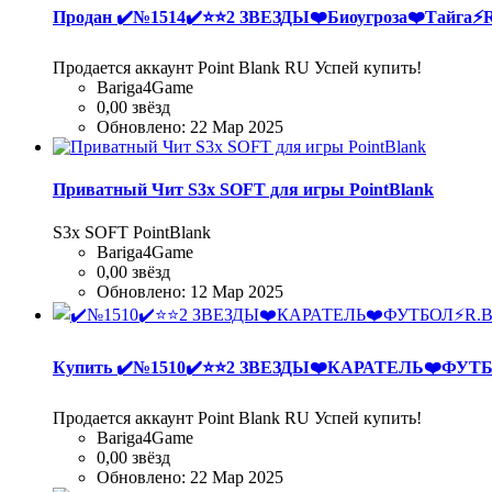
Продан
✔️№1514✔️⭐️⭐️2 ЗВЕЗДЫ❤️Биоугроза❤️Тайга⚡
Продается аккаунт Point Blank RU Успей купить!
Bariga4Game
0,00 звёзд
Обновлено:
22 Мар 2025
Приватный Чит S3x SOFT для игры PointBlank
S3x SOFT PointBlank
Bariga4Game
0,00 звёзд
Обновлено:
12 Мар 2025
Купить
✔️№1510✔️⭐️⭐️2 ЗВЕЗДЫ❤️КАРАТЕЛЬ❤️ФУТ
Продается аккаунт Point Blank RU Успей купить!
Bariga4Game
0,00 звёзд
Обновлено:
22 Мар 2025