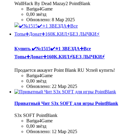
WallHack By Dead Mazay2 PointBlank
Bariga4Game
0,00 звёзд
Обновлено:
8 Мар 2025
Купить
✔️№1515✔️⭐️1 ЗВЕЗДА➕Все
Топы➕Донат➕160К.КИЛ⚡БЕЗ ЛЫЧКИ⚡
Продается аккаунт Point Blank RU Успей купить!
Bariga4Game
0,00 звёзд
Обновлено:
22 Мар 2025
Приватный Чит S3x SOFT для игры PointBlank
S3x SOFT PointBlank
Bariga4Game
0,00 звёзд
Обновлено:
12 Мар 2025