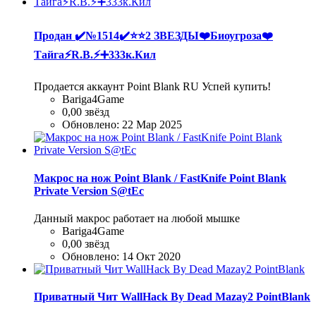
Продан
✔️№1514✔️⭐️⭐️2 ЗВЕЗДЫ❤️Биоугроза❤️
Тайга⚡R.B.⚡➕333к.Кил
Продается аккаунт Point Blank RU Успей купить!
Bariga4Game
0,00 звёзд
Обновлено:
22 Мар 2025
Макрос на нож Point Blank / FastKnife Point Blank
Private Version S@tEc
Данный макрос работает на любой мышке
Bariga4Game
0,00 звёзд
Обновлено:
14 Окт 2020
Приватный Чит WallHack By Dead Mazay2 PointBlank