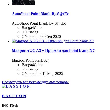
AutoShoot Point Blank By S@tEc
AutoShoot Point Blank By S@tEc
Bariga4Game
0,00 звёзд
Обновлено:
6 Сен 2020
Макрос AUG A3 + Прыжки для Point blank Х7
Макрос Point blank Х7
Bariga4Game
0,00 звёзд
Обновлено:
11 Мар 2025
Посмотреть все рекомендуемые товары
B A S S T O N
B4G-4Tech