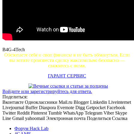
B4G-4Tech
Обезопасте себя и свои финансы и не быть обманутым. Если
вы хотите произвести сделку максимально безопасно —
свяжитесь с ними.
ГАРАНТ СЕРВИС
Войдите или зарегистрируйтесь для ответа.
Поделиться:
Вконтакте
Одноклассники
Mail.ru
Blogger
Linkedin
Liveinternet
Livejournal
Buffer
Diaspora
Evernote
Digg
Getpocket
Facebook
Twitter
Reddit
Pinterest
Tumblr
WhatsApp
Telegram
Viber
Skype
Line
Gmail
yahoomail
Электронная почта
Поделиться
Ссылка
Форум Hack Lab
4GAME