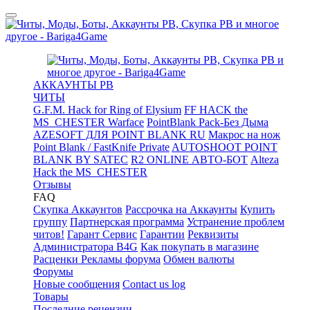
АККАУНТЫ PB
ЧИТЫ
G.F.M. Hack for Ring of Elysium
FF HACK the
MS_CHESTER Warface
PointBlank Pack-Без Дыма
AZESOFT ДЛЯ POINT BLANK RU
Макрос на нож
Point Blank / FastKnife Private
AUTOSHOOT POINT
BLANK BY SATEC
R2 ONLINE АВТО-БОТ
Alteza
Hack the MS_CHESTER
Отзывы
FAQ
Скупка Аккаунтов
Рассрочка на Аккаунты
Купить
группу
Партнерская программа
Устранение проблем
читов!
Гарант Сервис
Гарантии
Реквизиты
Администратора B4G
Как покупать в магазине
Расценки Рекламы форума
Обмен валюты
Форумы
Новые сообщения
Contact us log
Товары
Последние рецензии