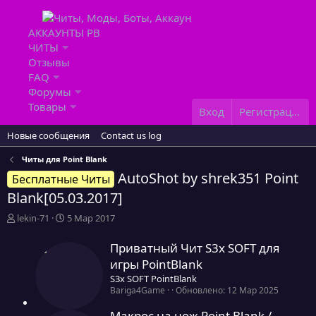
АККАУНТЫ PB
ЧИТЫ
Отзывы
FAQ
Форумы
Товары
Вход
Регистрация
Новые сообщения
Contact us log
Читы для Point Blank
AutoShot by shrek351 Point
Бесплатные Читы
Blank[05.03.2017]
А
Д
lekin-71
5 Мар 2017
в
а
т
т
Приватный Чит S3x SOFT для
о
а
игры PointBlank
р
н
S3x SOFT PointBlank
т
а
0
Bariga4Game
Обновлено:
12 Мар 2025
е
ч
,
м
а
0
Макрос на нож Point Blank /