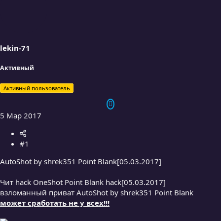
ё
з
д
lekin-71
Активный
Активный пользователь
5 Мар 2017
#1
AutoShot by shrek351 Point Blank[05.03.2017]
Чит hack OneShot Point Blank hack[05.03.2017]
взломанный приват AutoShot by shrek351 Point Blank
может сработать не у всех!!!