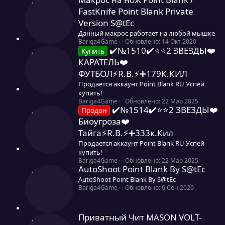
ы
л
0
FastKnife Point Blank Private
а
з
Version S@tEc
в
ё
Данный макрос работает на любой мышке
з
0
Bariga4Game
Обновлено:
14 Окт 2020
д
✔️№1510✔️⭐️⭐️2 ЗВЕЗДЫ❤️
,
Купить
0
КАРАТЕЛЬ❤️
0
ФУТБОЛ⚡R.B.⚡➕179К.КИЛ
з
в
Продается аккаунт Point Blank RU Успей
ё
купить!
з
0
Bariga4Game
Обновлено:
22 Мар 2025
д
✔️№1514✔️⭐️⭐️2 ЗВЕЗДЫ❤️
,
Продан
0
Биоугроза❤️
0
Тайга⚡R.B.⚡➕333к.Кил
з
в
Продается аккаунт Point Blank RU Успей
ё
купить!
з
0
Bariga4Game
Обновлено:
22 Мар 2025
д
AutoShoot Point Blank By S@tEc
,
0
AutoShoot Point Blank By S@tEc
0
0
Bariga4Game
Обновлено:
6 Сен 2020
з
,
в
0
ё
0
Приватный Чит MASON VOLT-
з
з
д