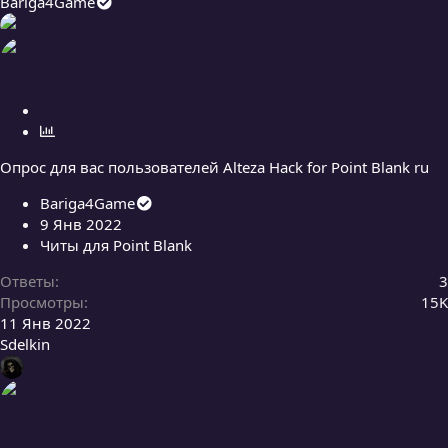
Bariga4Game
З
а
О
к
п
Опрос для вас пользователей Alteza Hack for Point Blank ru
р
р
е
о
Bariga4Game
п
с
9 Янв 2022
л
Читы для Point Blank
е
н
Ответы
3
о
Просмотры
15K
11 Янв 2022
Sdelkin