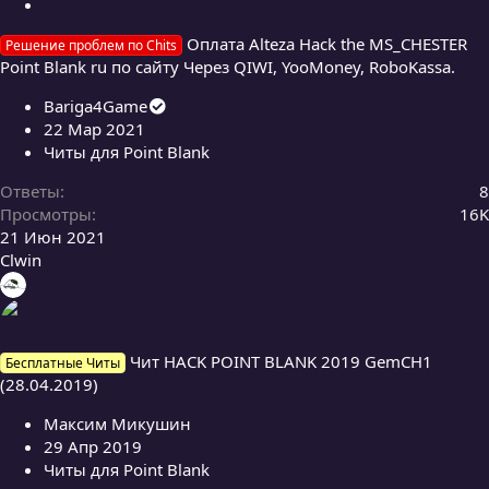
З
а
Оплата Alteza Hack the MS_CHESTER
Решение проблем по Chits
к
Point Blank ru по сайту Через QIWI, YooMoney, RoboKassa.
р
е
Bariga4Game
п
22 Мар 2021
л
Читы для Point Blank
е
н
Ответы
8
о
Просмотры
16K
21 Июн 2021
Clwin
Чит HACK POINT BLANK 2019 GemCH1
Бесплатные Читы
(28.04.2019)
Максим Микушин
29 Апр 2019
Читы для Point Blank