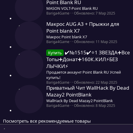
Point Blank RU
в
ё
MASON VOLT-Point Blank RU
з
0
Bariga4Game
Обновлено:
7 Мар 2025
д
,
0
Макрос AUG A3 + Прыжки для
0
Point blank Х7
з
Макрос Point blank Х7
в
ё
0
Bariga4Game
Обновлено:
11 Мар 2025
з
,
д
0
✔️№1515✔️⭐️1 ЗВЕЗДА➕Все
Купить
0
Топы➕Донат➕160К.КИЛ⚡БЕЗ
з
ЛЫЧКИ⚡
в
ё
Продается аккаунт Point Blank RU Успей
з
купить!
д
0
Bariga4Game
Обновлено:
22 Мар 2025
Приватный Чит WallHack By Dead
,
0
Mazay2 PointBlank
0
WallHack By Dead Mazay2 PointBlank
з
0
Bariga4Game
Обновлено:
8 Мар 2025
в
,
ё
0
з
0
д
Посмотреть все рекомендуемые товары
з
в