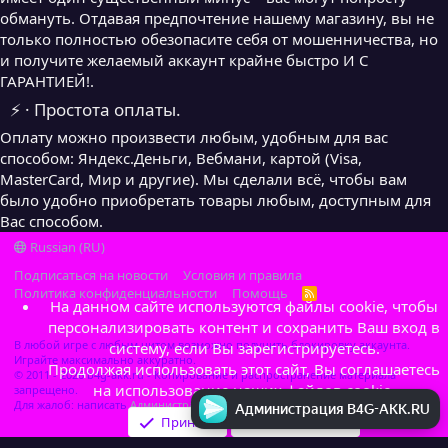
обмануть. Отдавая предпочтение нашему магазину, вы не
только полностью обезопасите себя от мошенничества, но
и получите желаемый аккаунт крайне быстро И С
ГАРАНТИЕЙ!.
⚡ · Простота оплаты.
Оплату можно произвести любым, удобным для вас
способом: Яндекс.Деньги, Вебмани, картой (Visa,
MasterCard, Мир и другие). Мы сделали всё, чтобы вам
было удобно приобретать товары любым, доступным для
Вас способом.
Russian (RU)
Подписаться на новости
Условия и правила
Политика конфиденциальности
Помощь
R
На данном сайте используются файлы cookie, чтобы
S
S
персонализировать контент и сохранить Ваш вход в
В любой игре с любым читом возможно получить блокировку аккаунта.
систему, если Вы зарегистрируетесь.
Играйте максимально аккуратно.
Продолжая использовать этот сайт, Вы соглашаетесь
© 2011 - 2026 b4g-akk.ru - Копирование и распространение материала
на использование наших файлов cookie.
запрещено.
Для жалоб: написать
Администратор
Администрация B4G-AKK.RU
Принять
Узнать больше…