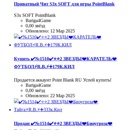
Приватный Чит S3x SOFT для игры PointBlank
S3x SOFT PointBlank
Bariga4Game
0,00 звёзд
Обновлено:
12 Мар 2025
Купить
✔️№1510✔️⭐️⭐️2 ЗВЕЗДЫ❤️КАРАТЕЛЬ❤️
ФУТБОЛ⚡R.B.⚡➕179К.КИЛ
Продается аккаунт Point Blank RU Успей купить!
Bariga4Game
0,00 звёзд
Обновлено:
22 Мар 2025
Продан
✔️№1514✔️⭐️⭐️2 ЗВЕЗДЫ❤️Биоугроза❤️