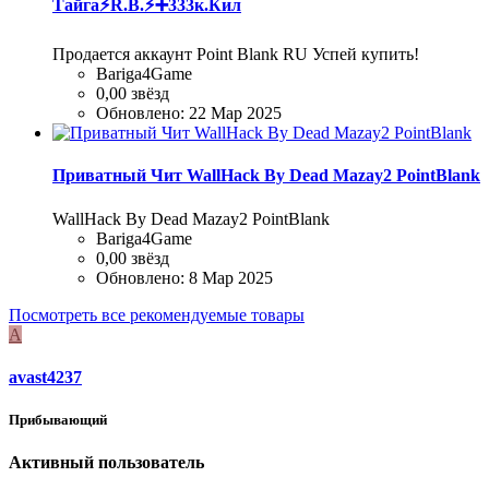
Тайга⚡R.B.⚡➕333к.Кил
Продается аккаунт Point Blank RU Успей купить!
Bariga4Game
0,00 звёзд
Обновлено:
22 Мар 2025
Приватный Чит WallHack By Dead Mazay2 PointBlank
WallHack By Dead Mazay2 PointBlank
Bariga4Game
0,00 звёзд
Обновлено:
8 Мар 2025
Посмотреть все рекомендуемые товары
A
avast4237
Прибывающий
Активный пользователь