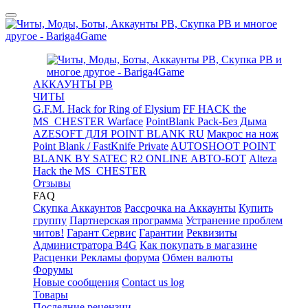
АККАУНТЫ PB
ЧИТЫ
G.F.M. Hack for Ring of Elysium
FF HACK the
MS_CHESTER Warface
PointBlank Pack-Без Дыма
AZESOFT ДЛЯ POINT BLANK RU
Макрос на нож
Point Blank / FastKnife Private
AUTOSHOOT POINT
BLANK BY SATEC
R2 ONLINE АВТО-БОТ
Alteza
Hack the MS_CHESTER
Отзывы
FAQ
Скупка Аккаунтов
Рассрочка на Аккаунты
Купить
группу
Партнерская программа
Устранение проблем
читов!
Гарант Сервис
Гарантии
Реквизиты
Администратора B4G
Как покупать в магазине
Расценки Рекламы форума
Обмен валюты
Форумы
Новые сообщения
Contact us log
Товары
Последние рецензии