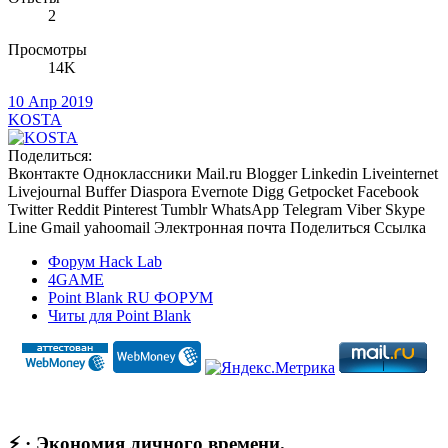
2
Просмотры
14K
10 Апр 2019
KOSTA
Поделиться:
Вконтакте
Одноклассники
Mail.ru
Blogger
Linkedin
Liveinternet
Livejournal
Buffer
Diaspora
Evernote
Digg
Getpocket
Facebook
Twitter
Reddit
Pinterest
Tumblr
WhatsApp
Telegram
Viber
Skype
Line
Gmail
yahoomail
Электронная почта
Поделиться
Ссылка
Форум Hack Lab
4GAME
Point Blank RU ФОРУМ
Читы для Point Blank
⚡ · Экономия личного времени.