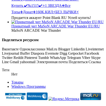
Купить
✔️№1515✔️⭐️1 ЗВЕЗДА➕Все
Топы➕Донат➕160К.КИЛ⚡БЕЗ ЛЫЧКИ⚡
Продается аккаунт Point Blank RU Успей купить!
Приватный чит MaSoN ARCADE War Thunder EU/RU
MaSoN ARCADE War Thunder
Поделиться ресурсом
Вконтакте
Одноклассники
Mail.ru
Blogger
Linkedin
Liveinternet
Livejournal
Buffer
Diaspora
Evernote
Digg
Getpocket
Facebook
Twitter
Reddit
Pinterest
Tumblr
WhatsApp
Telegram
Viber
Skype
Line
Gmail
yahoomail
Электронная почта
Поделиться
Ссылка
Теги
Нет
Товары
Windows Программы