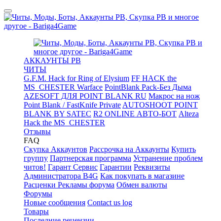
АККАУНТЫ PB
ЧИТЫ
G.F.M. Hack for Ring of Elysium
FF HACK the
MS_CHESTER Warface
PointBlank Pack-Без Дыма
AZESOFT ДЛЯ POINT BLANK RU
Макрос на нож
Point Blank / FastKnife Private
AUTOSHOOT POINT
BLANK BY SATEC
R2 ONLINE АВТО-БОТ
Alteza
Hack the MS_CHESTER
Отзывы
FAQ
Скупка Аккаунтов
Рассрочка на Аккаунты
Купить
группу
Партнерская программа
Устранение проблем
читов!
Гарант Сервис
Гарантии
Реквизиты
Администратора B4G
Как покупать в магазине
Расценки Рекламы форума
Обмен валюты
Форумы
Новые сообщения
Contact us log
Товары
Последние рецензии