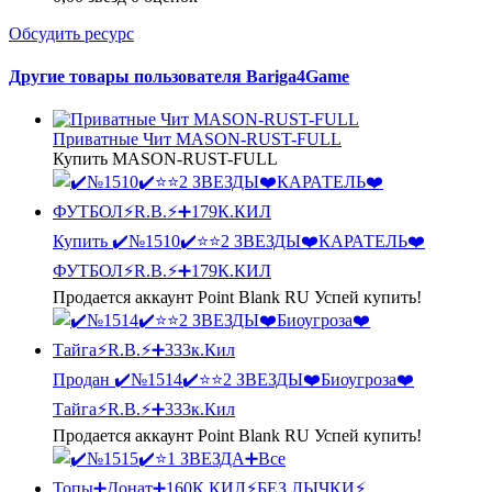
Обсудить ресурс
Другие товары пользователя Bariga4Game
Приватные Чит MASON-RUST-FULL
Купить MASON-RUST-FULL
Купить
✔️№1510✔️⭐️⭐️2 ЗВЕЗДЫ❤️КАРАТЕЛЬ❤️
ФУТБОЛ⚡R.B.⚡➕179К.КИЛ
Продается аккаунт Point Blank RU Успей купить!
Продан
✔️№1514✔️⭐️⭐️2 ЗВЕЗДЫ❤️Биоугроза❤️
Тайга⚡R.B.⚡➕333к.Кил
Продается аккаунт Point Blank RU Успей купить!