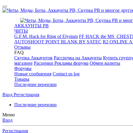
АККАУНТЫ PB
ЧИТЫ
G.F.M. Hack for Ring of Elysium
FF HACK the MS_CHESTE
AUTOSHOOT POINT BLANK BY SATEC
R2 ONLINE 
Отзывы
FAQ
Скупка Аккаунтов
Рассрочка на Аккаунты
Купить групп
магазине
Расценки Рекламы форума
Обмен валюты
Форумы
Новые сообщения
Contact us log
Товары
Последние рецензии
Вход
Регистрация
Последние рецензии
Меню
Вход
Регистрация