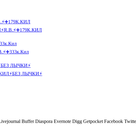
Л⚡R.B.⚡➕179К.КИЛ
B.⚡➕333к.Кил
К.КИЛ⚡БЕЗ ЛЫЧКИ⚡
Livejournal
Buffer
Diaspora
Evernote
Digg
Getpocket
Facebook
Twitte