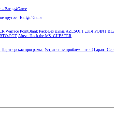
R Warface
PointBlank Pack-Без Дыма
AZESOFT ДЛЯ POINT B
АВТО-БОТ
Alteza Hack the MS_CHESTER
у
Партнерская программа
Устранение проблем читов!
Гарант Сер