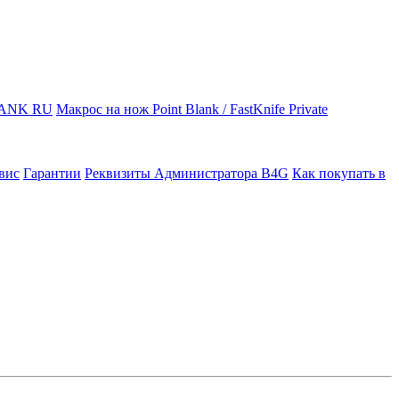
LANK RU
Макрос на нож Point Blank / FastKnife Private
вис
Гарантии
Реквизиты Администратора B4G
Как покупать в