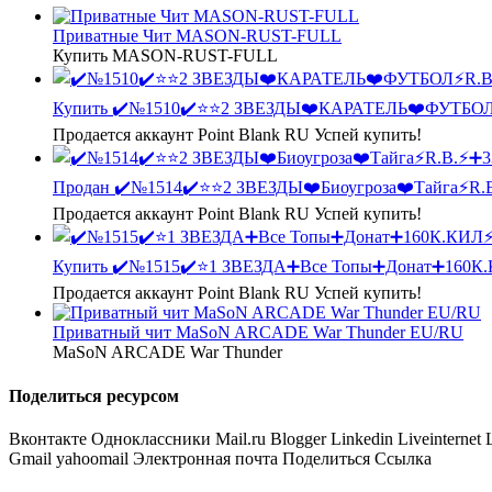
Приватные Чит MASON-RUST-FULL
Купить MASON-RUST-FULL
Купить
✔️№1510✔️⭐️⭐️2 ЗВЕЗДЫ❤️КАРАТЕЛЬ❤️ФУТБО
Продается аккаунт Point Blank RU Успей купить!
Продан
✔️№1514✔️⭐️⭐️2 ЗВЕЗДЫ❤️Биоугроза❤️Тайга⚡R.
Продается аккаунт Point Blank RU Успей купить!
Купить
✔️№1515✔️⭐️1 ЗВЕЗДА➕Все Топы➕Донат➕160
Продается аккаунт Point Blank RU Успей купить!
Приватный чит MaSoN ARCADE War Thunder EU/RU
MaSoN ARCADE War Thunder
Поделиться ресурсом
Вконтакте
Одноклассники
Mail.ru
Blogger
Linkedin
Liveinternet
Gmail
yahoomail
Электронная почта
Поделиться
Ссылка