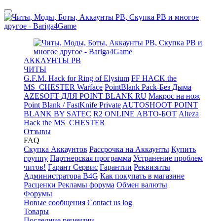
АККАУНТЫ PB
ЧИТЫ
G.F.M. Hack for Ring of Elysium
FF HACK the
MS_CHESTER Warface
PointBlank Pack-Без Дыма
AZESOFT ДЛЯ POINT BLANK RU
Макрос на нож
Point Blank / FastKnife Private
AUTOSHOOT POINT
BLANK BY SATEC
R2 ONLINE АВТО-БОТ
Alteza
Hack the MS_CHESTER
Отзывы
FAQ
Скупка Аккаунтов
Рассрочка на Аккаунты
Купить
группу
Партнерская программа
Устранение проблем
читов!
Гарант Сервис
Гарантии
Реквизиты
Администратора B4G
Как покупать в магазине
Расценки Рекламы форума
Обмен валюты
Форумы
Новые сообщения
Contact us log
Товары
Последние рецензии