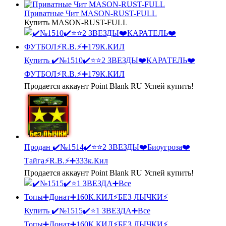
Приватные Чит MASON-RUST-FULL
Купить MASON-RUST-FULL
Купить
✔️№1510✔️⭐️⭐️2 ЗВЕЗДЫ❤️КАРАТЕЛЬ❤️
ФУТБОЛ⚡R.B.⚡➕179К.КИЛ
Продается аккаунт Point Blank RU Успей купить!
Продан
✔️№1514✔️⭐️⭐️2 ЗВЕЗДЫ❤️Биоугроза❤️
Тайга⚡R.B.⚡➕333к.Кил
Продается аккаунт Point Blank RU Успей купить!
Купить
✔️№1515✔️⭐️1 ЗВЕЗДА➕Все
Топы➕Донат➕160К.КИЛ⚡БЕЗ ЛЫЧКИ⚡