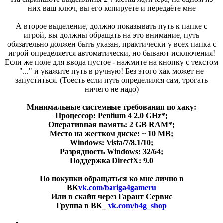
них ваш ключ, вы его копируете и передаёте мне
А второе выделение, должно показывать путь к папке с
игрой, вы должны обращать на это внимание, путь
обязательно должен быть указан, практически у всех папка с
игрой определяется автоматически, но бывают исключения!
Если же поле для ввода пустое - нажмите на кнопку с текстом
"..." и укажите путь в ручную! Без этого хак может не
запуститься. (Тоесть если путь определился сам, трогать
ничего не надо)
Минимальные системные требования по хаку:
Процессор: Pentium 4 2.0 GHz*;
Оперативная память: 2 GB RAM*;
Место на жестком диске: ~ 10 MB;
Windows: Vista/7/8.1/10;
Разрядность Windows: 32/64;
Поддержка DirectX: 9.0
По покупки обращаться ко мне лично в
ВК
vk.com/bariga4gameru
Или в скайп через Гарант Сервис
Группа в ВК_
vk.com/b4g_shop