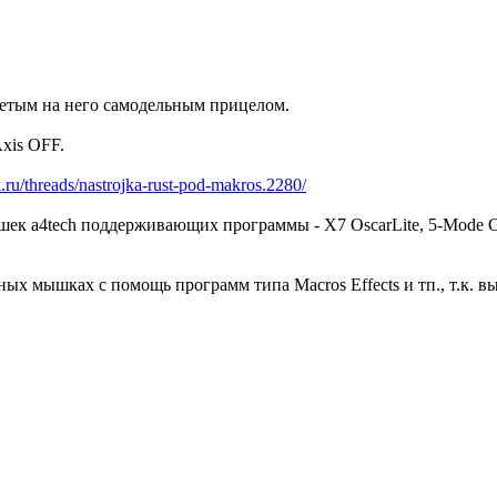
детым на него самодельным прицелом.
Axis OFF.
k.ru/threads/nastrojka-rust-pod-makros.2280/
 a4tech поддерживающих программы - X7 OscarLite, 5-Mode Oscar 
ых мышках с помощь программ типа Macros Effects и тп., т.к. 