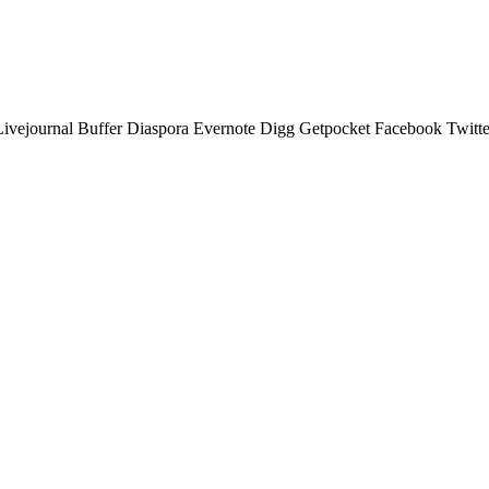
Livejournal
Buffer
Diaspora
Evernote
Digg
Getpocket
Facebook
Twitte