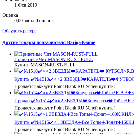
1 Фев 2019
Оценка
0,00 звёзд
0 оценок
Обсудить ресурс
Другие товары пользователя Bariga4Game
Приватные Чит MASON-RUST-FULL
Купить MASON-RUST-FULL
Купить
✔️№1510✔️⭐️⭐️2 ЗВЕЗДЫ❤️КАРАТЕЛЬ❤️ФУТБО
Продается аккаунт Point Blank RU Успей купить!
Продан
✔️№1514✔️⭐️⭐️2 ЗВЕЗДЫ❤️Биоугроза❤️Тайга⚡R.
Продается аккаунт Point Blank RU Успей купить!
Купить
✔️№1515✔️⭐️1 ЗВЕЗДА➕Все Топы➕Донат➕160
Продается аккаунт Point Blank RU Успей купить!