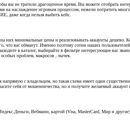
бы вы не тратили драгоценное время. Вы можете отобрать инте
мя на наслаждение игровым процессом, нежели потратить много 
 даже когда нельзя выбить кейс.
 на них минимальные цены и реализовывать аккаунты дешево. Ко
 того, что вас обманут. Именно поэтому сотни наших пользоват
заходите в каталог, выбирайте в фильтре интересующие вас звани
особых проблем, макросов , лычек.
я напрямую с владельцем, но такая схема имеет один существен
опасите себя от мошенничества, но и получите желаемый аккау
декс.Деньги, Вебмани, картой (Visa, MasterCard, Мир и другие