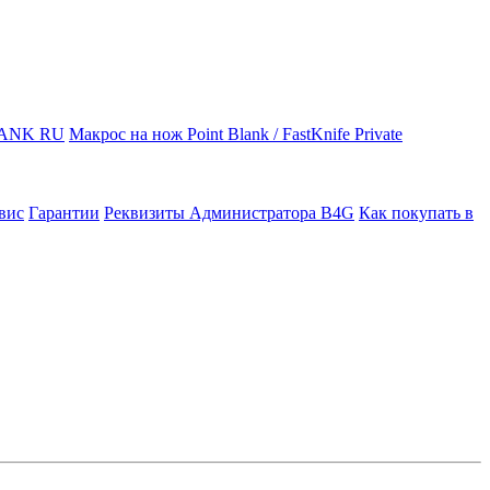
LANK RU
Макрос на нож Point Blank / FastKnife Private
вис
Гарантии
Реквизиты Администратора B4G
Как покупать в