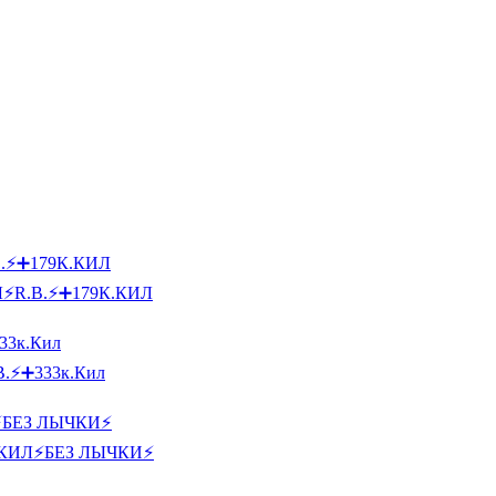
Л⚡R.B.⚡➕179К.КИЛ
B.⚡➕333к.Кил
К.КИЛ⚡БЕЗ ЛЫЧКИ⚡