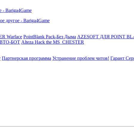
R Warface
PointBlank Pack-Без Дыма
AZESOFT ДЛЯ POINT B
АВТО-БОТ
Alteza Hack the MS_CHESTER
у
Партнерская программа
Устранение проблем читов!
Гарант Сер