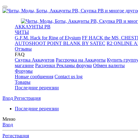
АККАУНТЫ PB
ЧИТЫ
G.F.M. Hack for Ring of Elysium
FF HACK the MS_CHESTE
AUTOSHOOT POINT BLANK BY SATEC
R2 ONLINE 
Отзывы
FAQ
Скупка Аккаунтов
Рассрочка на Аккаунты
Купить групп
магазине
Расценки Рекламы форума
Обмен валюты
Форумы
Новые сообщения
Contact us log
Товары
Последние рецензии
Вход
Регистрация
Последние рецензии
Меню
Вход
Регистрация