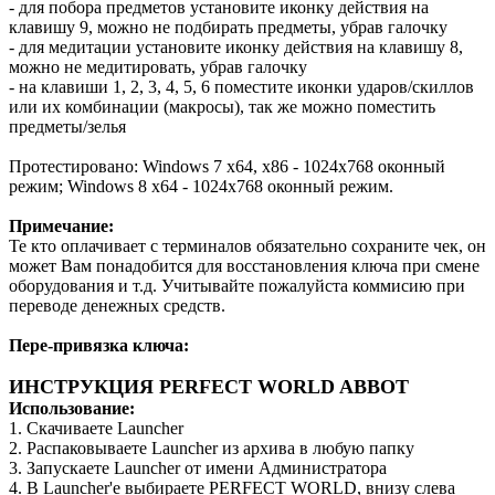
- для побора предметов установите иконку действия на
клавишу 9, можно не подбирать предметы, убрав галочку
- для медитации установите иконку действия на клавишу 8,
можно не медитировать, убрав галочку
- на клавиши 1, 2, 3, 4, 5, 6 поместите иконки ударов/скиллов
или их комбинации (макросы), так же можно поместить
предметы/зелья
Протестировано: Windows 7 x64, x86 - 1024х768 оконный
режим; Windows 8 x64 - 1024х768 оконный режим.
Примечание:
Те кто оплачивает с терминалов обязательно сохраните чек, он
может Вам понадобится для восстановления ключа при смене
оборудования и т.д. Учитывайте пожалуйста коммисию при
переводе денежных средств.
Пере-привязка ключа:
ИНСТРУКЦИЯ PERFECT WORLD ABBOT
Использование:
1. Скачиваете Launcher
2. Распаковываете Launcher из архива в любую папку
3. Запускаете Launcher от имени Администратора
4. В Launcher'e выбираете PERFECT WORLD, внизу слева