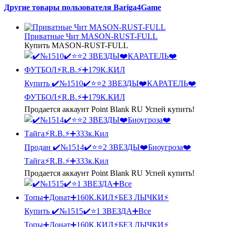
Другие товары пользователя Bariga4Game
Приватные Чит MASON-RUST-FULL
Купить MASON-RUST-FULL
Купить
✔️№1510✔️⭐️⭐️2 ЗВЕЗДЫ❤️КАРАТЕЛЬ❤️
ФУТБОЛ⚡R.B.⚡➕179К.КИЛ
Продается аккаунт Point Blank RU Успей купить!
Продан
✔️№1514✔️⭐️⭐️2 ЗВЕЗДЫ❤️Биоугроза❤️
Тайга⚡R.B.⚡➕333к.Кил
Продается аккаунт Point Blank RU Успей купить!
Купить
✔️№1515✔️⭐️1 ЗВЕЗДА➕Все
Топы➕Донат➕160К.КИЛ⚡БЕЗ ЛЫЧКИ⚡