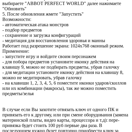
выбираете "ABBOT PERFECT WORLD" далее нажимаете
"Обновить"
5. После обновления жмете "Запустить"
Возможности:
- автоматическая атака монстров
- подбор предметов
- сохранение и загрузка конфигураций
- медитация для восстановления здоровья и манны
Работает под разрешение экрана: 1024х768 оконный режим.
Применение:
- запустите игру и войдите своим персонажем
- для побора предметов установите иконку действия на
клавишу 9, можно не подбирать предметы, убрав галочку
- для медитации установите иконку действия на клавишу 8,
можно не медитировать, убрав галочку
- на клавиши 1, 2, 3, 4, 5, 6 поместите иконки ударов/скиллов
или их комбинации (макросы), так же можно поместить
предметы/зелья
В случае если Вы захотите отвязать ключ от одного ПК и
привязать его к другому, или при смене оборудования (замена
материнской платы, видео карты, процессора и т.д): пере-
привязка будет стоить 100 руб первые два раза. В
последующем нужно будет повторно приобрести ключ за