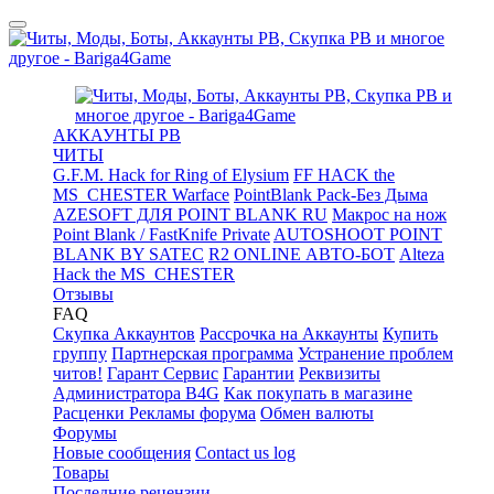
АККАУНТЫ PB
ЧИТЫ
G.F.M. Hack for Ring of Elysium
FF HACK the
MS_CHESTER Warface
PointBlank Pack-Без Дыма
AZESOFT ДЛЯ POINT BLANK RU
Макрос на нож
Point Blank / FastKnife Private
AUTOSHOOT POINT
BLANK BY SATEC
R2 ONLINE АВТО-БОТ
Alteza
Hack the MS_CHESTER
Отзывы
FAQ
Скупка Аккаунтов
Рассрочка на Аккаунты
Купить
группу
Партнерская программа
Устранение проблем
читов!
Гарант Сервис
Гарантии
Реквизиты
Администратора B4G
Как покупать в магазине
Расценки Рекламы форума
Обмен валюты
Форумы
Новые сообщения
Contact us log
Товары
Последние рецензии