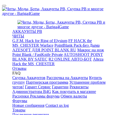
АККАУНТЫ PB
ЧИТЫ
G.F.M. Hack for Ring of Elysium
FF HACK the
MS_CHESTER Warface
PointBlank Pack-Без Дыма
AZESOFT ДЛЯ POINT BLANK RU
Макрос на нож
Point Blank / FastKnife Private
AUTOSHOOT POINT
BLANK BY SATEC
R2 ONLINE АВТО-БОТ
Alteza
Hack the MS_CHESTER
Отзывы
FAQ
Скупка Аккаунтов
Рассрочка на Аккаунты
Купить
группу
Партнерская программа
Устранение проблем
читов!
Гарант Сервис
Гарантии
Реквизиты
Администратора B4G
Как покупать в магазине
Расценки Рекламы форума
Обмен валюты
Форумы
Новые сообщения
Contact us log
Товары
Последние рецензии