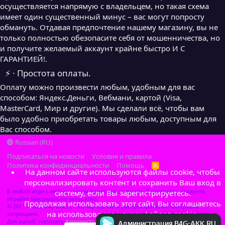
осуществляется напрямую с владельцем, но такая схема
имеет один существенный минус – вас могут попросту
обмануть. Отдавая предпочтение нашему магазину, вы не
только полностью обезопасите себя от мошенничества, но
и получите желаемый аккаунт крайне быстро И С
ГАРАНТИЕЙ!.
⚡ · Простота оплаты.
Оплату можно произвести любым, удобным для вас
способом: Яндекс.Деньги, Вебмани, картой (Visa,
MasterCard, Мир и другие). Мы сделали всё, чтобы вам
было удобно приобретать товары любым, доступным для
Вас способом.
Russian (RU)
Подписаться на новости
Условия и правила
Политика конфиденциальности
Помощь
R
На данном сайте используются файлы cookie, чтобы
S
S
персонализировать контент и сохранить Ваш вход в
В любой игре с любым читом возможно получить блокировку аккаунта.
систему, если Вы зарегистрируетесь.
Играйте максимально аккуратно.
Продолжая использовать этот сайт, Вы соглашаетесь
© 2011 - 2026 b4g-akk.ru - Копирование и распространение материала
на использование наших файлов cookie.
запрещено.
Для жалоб: написать
Администратор
Администрация B4G-AKK.RU