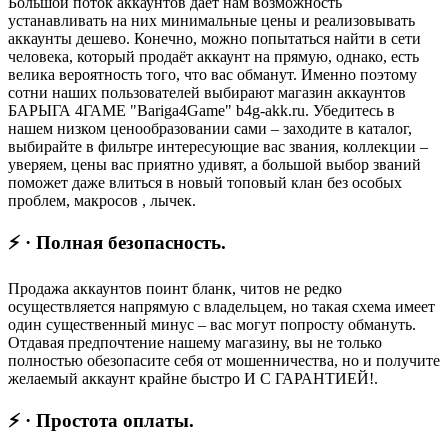
Большой поток аккаунтов даёт нам возможность
устанавливать на них минимальные цены и реализовывать
аккаунты дешево. Конечно, можно попытаться найти в сети
человека, который продаёт аккаунт на прямую, однако, есть
велика вероятность того, что вас обманут. Именно поэтому
сотни наших пользователей выбирают магазин аккаунтов
БАРЫГА 4ГАМЕ "Bariga4Game" b4g-akk.ru. Убедитесь в
нашем низком ценообразовании сами – заходите в каталог,
выбирайте в фильтре интересующие вас звания, коллекции –
уверяем, цены вас приятно удивят, а большой выбор званий
поможет даже влиться в новый топовый клан без особых
проблем, макросов , лычек.
⚡ · Полная безопасность.
Продажа аккаунтов поинт бланк, читов не редко
осуществляется напрямую с владельцем, но такая схема имеет
один существенный минус – вас могут попросту обмануть.
Отдавая предпочтение нашему магазину, вы не только
полностью обезопасите себя от мошенничества, но и получите
желаемый аккаунт крайне быстро И С ГАРАНТИЕЙ!.
⚡ · Простота оплаты.