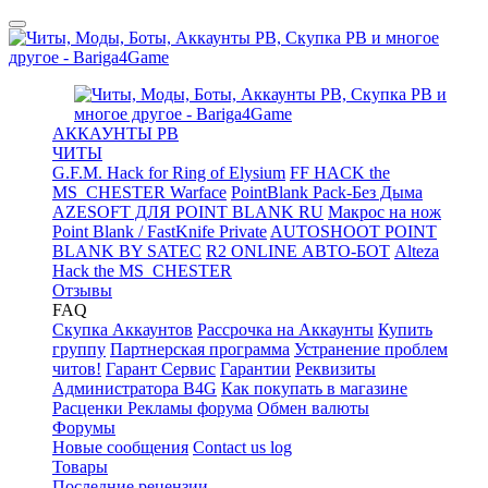
АККАУНТЫ PB
ЧИТЫ
G.F.M. Hack for Ring of Elysium
FF HACK the
MS_CHESTER Warface
PointBlank Pack-Без Дыма
AZESOFT ДЛЯ POINT BLANK RU
Макрос на нож
Point Blank / FastKnife Private
AUTOSHOOT POINT
BLANK BY SATEC
R2 ONLINE АВТО-БОТ
Alteza
Hack the MS_CHESTER
Отзывы
FAQ
Скупка Аккаунтов
Рассрочка на Аккаунты
Купить
группу
Партнерская программа
Устранение проблем
читов!
Гарант Сервис
Гарантии
Реквизиты
Администратора B4G
Как покупать в магазине
Расценки Рекламы форума
Обмен валюты
Форумы
Новые сообщения
Contact us log
Товары
Последние рецензии